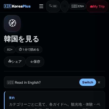
☰
☀️
🇰🇷
Korea
Plus
🔍
💼
My Trip
🇺🇸 EN
▾
⌘K
🧭
韓国を見る
82+
⏱ 1 分で読める
📤
シェア
保存
☆
×
🇺🇸 Read in English?
Switch
要約
カテゴリーごとに見て、各ガイドへ。観光地・体験・ベ