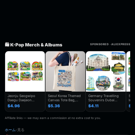
🛍️ K-Pop Merch & Albums
SPONSORED · ALIEXPRESS
Jeonju Seogwipo
Seoul Korea Themed
Germany Travelling
Seo
Daegu Daejeon
Canvas Tote Bag,
Souvenirs Dubai
Inc
Chuncheon Andong
Seoul Souvenir Gift,
Kuwait Fridge
Gye
$4.96
$5.36
$4.11
$4
South Korea Fridge
Seoul City Shoulder
Stickers Japan
Kor
Magnet Travel
Bag For
Shanghai Korea
Trav
Souvenir Gift
Traveler,Trendy
Finland Mauritius
Han
Affiliate links — we may earn a commission at no extra cost to you.
Handmade Decorative
Folding Shoulder Bag
Fridge Magnets
Refr
Refrigerator
Birthday Gifts
ホーム
›
見る