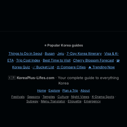
⭐ Popular Korea guides
Things to Do in Seoul
·
Busan
·
Jeju
·
7-Day Korea Itinerary
·
Visa & K-
ETA
·
Trip Cost Index
·
Best Time to Visit
·
Cherry Blossom Forecast
·
🧩
Korea Quiz
·
✅ Bucket List
·
⚖️ Compare Cities
·
🔥 Trending Now
🇰🇷
KoreaPlus-Lifes.com
· Your complete guide to everything
Korea
Home
·
Explore
·
Plan a Trip
·
About
Festivals
·
Seasons
·
Temples
·
Culture
·
Night Views
·
K-Drama Spots
·
Subway
·
Menu Translator
·
Etiquette
·
Emergency