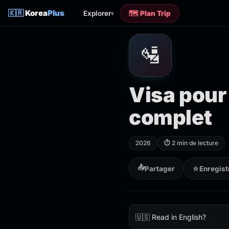
🇰🇷
Korea
Plus
Explorer
🗺️ Plan Trip
▾
🛂
Visa pour 
complet
2026
⏱ 2 min de lecture
📤
Partager
☆
Enregist
🇺🇸 Read in English?