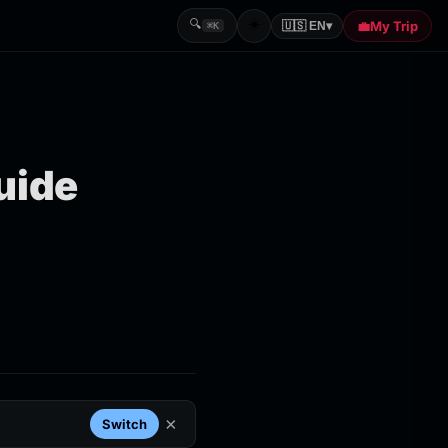
☀️
🔍
💼
My Trip
🇺🇸 EN
▾
⌘K
guide
×
Switch