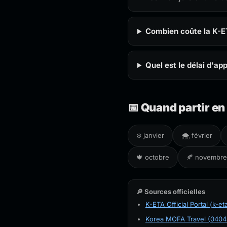
Combien coûte la K-E
Quel est le délai d'ap
📅 Quand partir en
❄️ janvier
🌨️ février
🍁 octobre
🍂 novembre
🔎 Sources officielles
K-ETA Official Portal (k-et
Korea MOFA Travel (0404