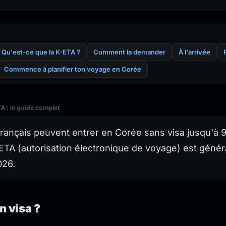
Qu'est-ce que la K-ETA ?
Comment la demander
À l'arrivée
Commence à planifier ton voyage en Corée
A : le guide complet
français peuvent entrer en Corée sans visa jusqu'à 9
-ETA (autorisation électronique de voyage) est géné
026.
n visa ?