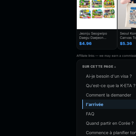
Jeonju Seogwipo
Seoul Ko
Daegu Daejeon
Canvas To
Chuncheon Andong
Seoul Souv
$4.96
$5.36
South Korea Fridge
Seoul Cit
Magnet Travel
Bag For
Souvenir Gift
Traveler,T
Affiliate links — we may earn a commissio
Handmade Decorative
Folding S
Refrigerator
SUR CETTE PAGE
Ai-je besoin d'un visa ?
Qu'est-ce que la K-ETA ?
Comment la demander
l'arrivée
FAQ
Quand partir en Corée ?
Commence à planifier to