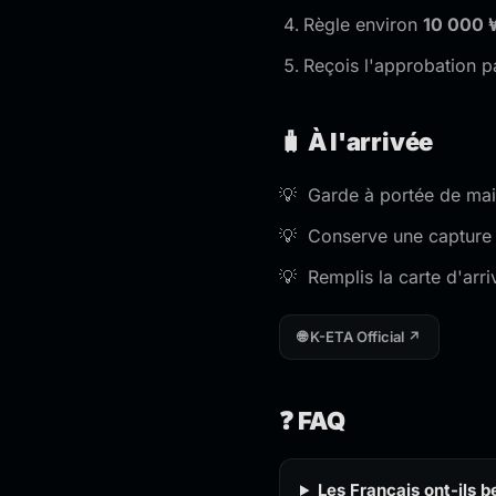
Règle environ
10 000
Reçois l'approbation p
🧳 À l'arrivée
Garde à portée de main
Conserve une capture 
Remplis la carte d'arr
🌐 K-ETA Official ↗
❓ FAQ
Les Français ont-ils b