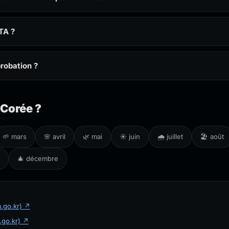
TA ?
probation ?
 Corée ?
🌱 mars
🌸 avril
🌿 mai
☀️ juin
🌧️ juillet
🏖️ août
🎄 décembre
a.go.kr) ↗
.go.kr) ↗