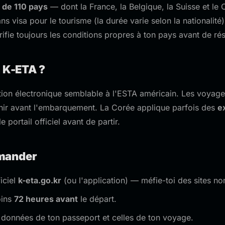
 de 110 pays
— dont la France, la Belgique, la Suisse et l
ns visa pour le tourisme (la durée varie selon la nationalité
rifie toujours les conditions propres à ton pays avant de rés
a K-ETA ?
tion électronique semblable à l'ESTA américain. Les voyag
enir avant l'embarquement. La Corée applique parfois des
e
 portail officiel avant de partir.
mander
ficiel
k-eta.go.kr
(ou l'application) — méfie-toi des sites non
oins
72 heures avant
le départ.
s données de ton passeport et celles de ton voyage.