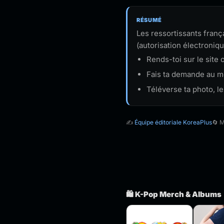
RÉSUMÉ
Les ressortissants franç
(autorisation électroniq
Rends-toi sur le site o
Fais ta demande au mo
Téléverse ta photo, l
✍️
Équipe éditoriale KoreaPlus
🔄 M
🛍️ K-Pop Merch & Albums