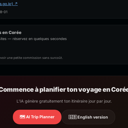
a.go.kr) ↗
08-01
ls en Corée
isites — réservez en quelques secondes
evoir une petite commission sans surcoût.
Commence à planifier ton voyage en Coré
L'IA génère gratuitement ton itinéraire jour par jour.
🗺️ AI Trip Planner
🇬🇧 English version