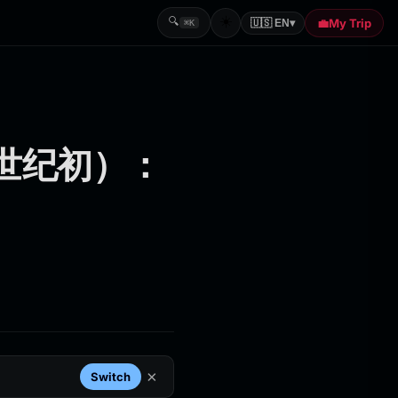
☀️
🔍
💼
My Trip
🇺🇸 EN
▾
⌘K
1世纪初）：
×
Switch