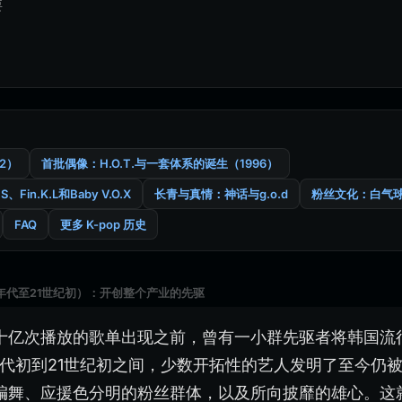
要
2）
首批偶像：H.O.T.与一套体系的诞生（1996）
in.K.L和Baby V.O.X
长青与真情：神话与g.o.d
粉丝文化：白气
FAQ
更多 K-pop 历史
90年代至21世纪初）：开创整个产业的先驱
十亿次播放的歌单出现之前，曾有一小群先驱者将韩国流
年代初到21世纪初之间，少数开拓性的艺人发明了至今仍
编舞、应援色分明的粉丝群体，以及所向披靡的雄心。这就是