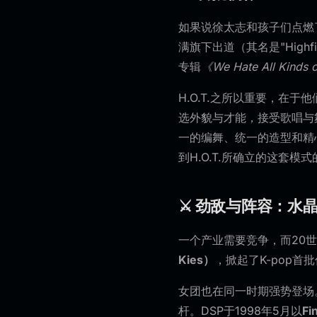
如果说徐太志和孩子们点燃
满旗下出道（其名是"Highf
专辑
《We Hate All Kinds 
H.O.T.之所以重要，在于他
选外貌与才能，接受歌唱与
一的编舞、统一的造型和精
到H.O.T.所确立的这套模
⚔️ 劲敌与阵容：水晶男孩
一个产业需要竞争，而20
Kies）
，掀起了K-pop首
女团也在同一时期强势登场。
杆。DSP于1998年5月以
Fi