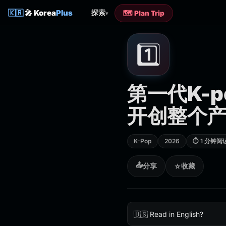
🇰🇷
🎤 Korea
Plus
探索
🗺️ Plan Trip
▾
1️⃣
第一代K-
开创整个
K-Pop
2026
⏱ 1 分钟阅
📤
分享
收藏
☆
🇺🇸 Read in English?