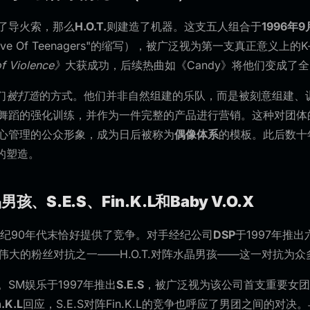
了导火索，那么
H.O.T.
则建造了机器。这支五人组合于
1996年9
ive Of Teenagers"的缩写），被广泛视为第一支真正意义上
of Violence》
大获成功，后续热曲如《Candy》将他们变成了
们
被打造
的方式。他们并非自然组建的乐队，而是被刻意组建、
舞蹈的强化训练，并作为一件完整的产品进行营销。这种对团体的
心管理的公众形象，成为日后被称为
偶像体系
的模板。此后数十
式的塑造。
、S.E.S、Fin.K.L和Baby V.O.X
世纪90年代末恰好提供了竞争。对手经纪公司
DSP
于1997年推
批伟大的粉丝对抗之一——H.O.T.对阵水晶男孩——这一对抗为
SM娱乐于1997年推出
S.E.S
，被广泛视为该公司首支重要女团
n.K.L
回应，S.E.S对阵Fin.K.L的竞争也呼应了男团之间的对决