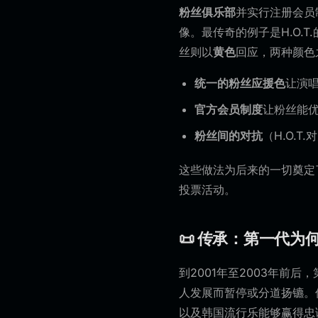
粉丝俱乐部
并实行注册会员
像。最传奇的例子是H.O.T.
丝则以
黄色
回应，两种颜色
统一的粉丝应援色
让演
官方会员制度
让粉丝能
粉丝间的对抗
（H.O.T
这些做法为后来的一切奠定
投票活动。
📜 传承：第一代为
到2001年至2003年前后
人发展而暂停或分道扬镳。
以及韩国流行乐能够赢得忠