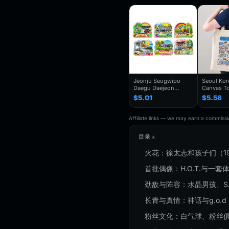
Jeonju Seogwipo
Seoul Ko
Daegu Daejeon
Canvas To
Chuncheon Andong
Seoul Souv
$5.01
$5.58
South Korea Fridge
Seoul Cit
Magnet Travel
Bag For
Souvenir Gift
Traveler,T
Affiliate links — we may earn a commissio
Handmade Decorative
Folding S
Refrigerator
目录
火花：徐太志和孩子们（19
首批偶像：H.O.T.与一套
劲敌与阵容：水晶男孩、S.E.S、
长青与真情：神话与g.o.d
粉丝文化：白气球、粉丝