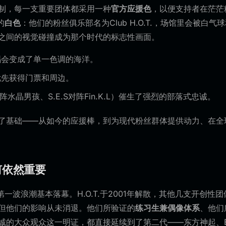
制，每一支重要团体都采用一种
官方应援色
，以便支持者在茫茫
的
白色
：他们的粉丝俱乐部名为Club H.O.T.，场馆里会被白
之间的视觉碰撞成为那个时代的标志性画面。
唱会变成了单一色调的海洋。
优先获得门票和周边。
.对阵水晶男孩、S.E.S对阵Fin.K.L）催生了强烈的部落式忠诚。
了基础——从如今的应援棒，到为现代粉丝群体提供动力、在全
何依然重要
，第一波浪潮基本落幕。H.O.T.于2001年解散，其他几支开创
但他们的影响从未消退。他们所验证的
练习生兼偶像体系
、他们
诚的大众观众这一明证，都直接延续到了第二代——东方神起、BI