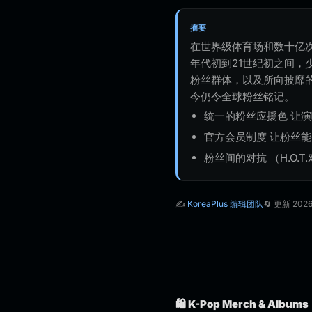
摘要
在世界级体育场和数十亿次
年代初到21世纪初之间
粉丝群体，以及所向披靡的
今仍令全球粉丝铭记。
统一的粉丝应援色 让
官方会员制度 让粉丝
粉丝间的对抗 （H.O.T
✍️
KoreaPlus 编辑团队
🔄 更新 202
🛍️ K-Pop Merch & Albums