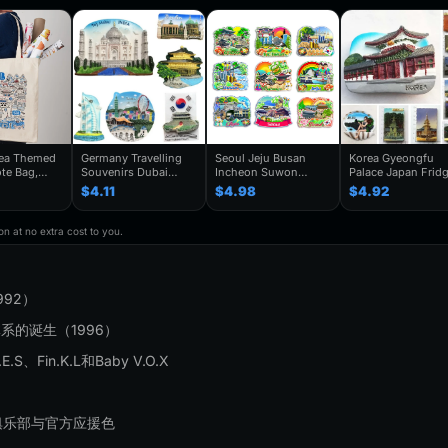
rea Themed
Germany Travelling
Seoul Jeju Busan
Korea Gyeongfu
te Bag,
Souvenirs Dubai
Incheon Suwon
Palace Japan Frid
enir Gift,
Kuwait Fridge
Gyeongju South
Magnets Tourist
$4.11
$4.98
$4.92
y Shoulder
Stickers Japan
Korea Fridge Magnet
Souvenir Refrigera
Shanghai Korea
Travel Souvenir Gift
Magnetic Stickers
rendy
Finland Mauritius
Handmade Decorative
Home Decoration
n at no extra cost to you.
houlder Bag
Fridge Magnets
Refrigerator Sticker
Travel Gifts
Birthday Gifts
92）
体系的诞生（1996）
Fin.K.L和Baby V.O.X
俱乐部与官方应援色