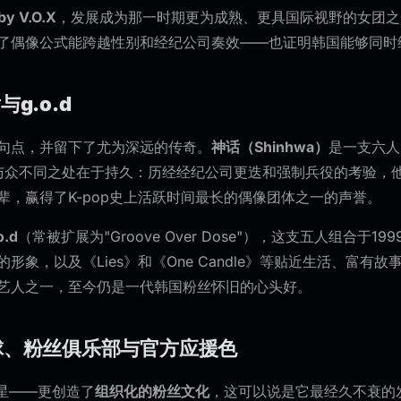
by V.O.X
，发展成为那一时期更为成熟、更具国际视野的女团之
了偶像公式能跨越性别和经纪公司奏效——也证明韩国能够同时
与g.o.d
句点，并留下了尤为深远的传奇。
神话（Shinhwa）
是一支六人
与众不同之处在于持久：历经经纪公司更迭和强制兵役的考验，
辈，赢得了K-pop史上活跃时间最长的偶像团体之一的声誉。
o.d
（常被扩展为"Groove Over Dose"），这支五人组合于199
象，以及《Lies》和《One Candle》等贴近生活、富有故事
艺人之一，至今仍是一代韩国粉丝怀旧的心头好。
气球、粉丝俱乐部与官方应援色
明星——更创造了
组织化的粉丝文化
，这可以说是它最经久不衰的