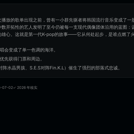
播放的歌单出现之前，曾有一小群先驱者将韩国流行音乐变成了一股
，少数开拓性的艺人发明了至今仍被每一支现代偶像团体沿用的蓝图：
雄心。这就是第一代K-pop的故事——它从何处起步，是谁点燃了
演唱会变成了单一色调的海洋。
能优先获得门票和周边。
.对阵水晶男孩、S.E.S对阵Fin.K.L）催生了强烈的部落式忠诚。
6-07-02
✓ 2026 年核实