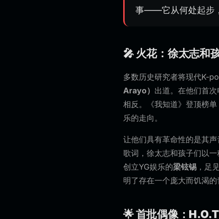
事——它从何处起步
🎤 火花：徐太志和
多数历史研究者将现代K-p
Arayo）
出道。在他们首次
相反。《我知道》登顶榜单
乐的走向。
让他们具有革命性的是其声
歌词，徐太志和孩子们以一
创立YG娱乐的
梁铉锡
，足
明了存在一个庞大而饥渴的
🌟 首批偶像：H.O