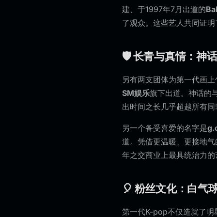
建、于1997年7月出道的
Ba
了观众。这些艺人共同证明
🛡️ 长青与真情：神话
另有两支团体为第一代画上
SM娱乐
旗下出道。神话的
出时间之长几乎超越所有同
另一个备受喜爱的名字是
g.
道。凭借更温暖、更接地气的形
年之交商业上最具统治力的
🎈 粉丝文化：白
第一代K-pop不仅造就了