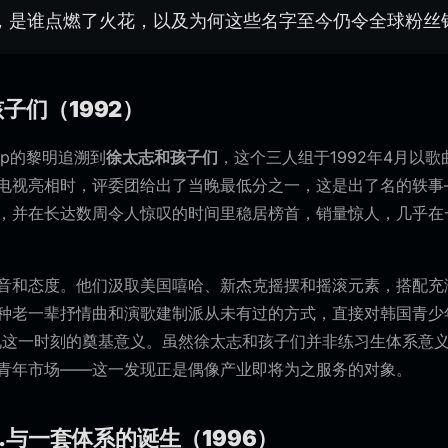
，是谁点燃了火花，以及为何这些名字至今仍令全球粉丝
孩子们（1992）
op的黎明追溯到
徐太志和孩子们
，这个三人组于1992年4月以歌
电视亮相时，评委团给出了当晚最低分之一，这是出了名的轶事
，并在长达数周令人惊叹的时间里稳居榜首，销量惊人，几乎在
音和态度。他们汲取美国嘻哈、新杰克摇摆和摇滚元素，搭配充
种老一辈抒情曲和演歌建制派从未有过的方式，直接对韩国青少
见这一时刻的奠基意义。虽然徐太志和孩子们并非练习生体系意义
青年市场——这一发现正是偶像产业即将为之服务的对象。
.T.与一套体系的诞生（1996）