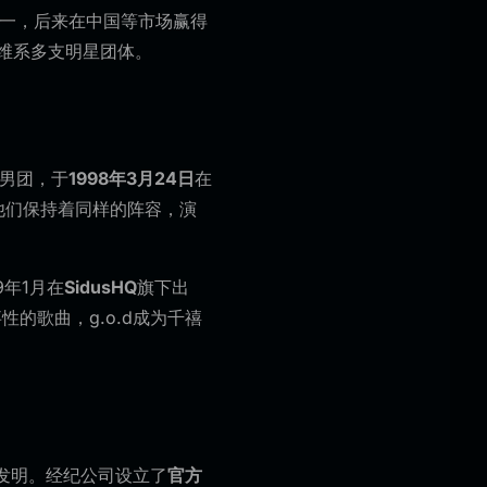
一，后来在中国等市场赢得
维系多支明星团体。
男团，于
1998年3月24日
在
他们保持着同样的阵容，演
9年1月在
SidusHQ
旗下出
性的歌曲，g.o.d成为千禧
发明。经纪公司设立了
官方