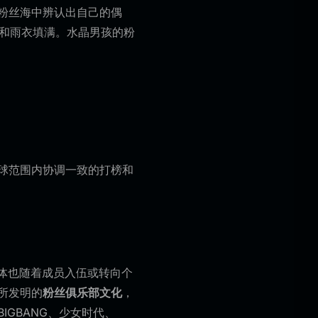
粉丝海中辨认出自己的偶
气球和雨衣填满。水晶男孩的粉
球范围内协调一致的打榜和
性团体也随着成员入伍或转向个
所发明的
粉丝俱乐部文化
，
GBANG、少女时代、