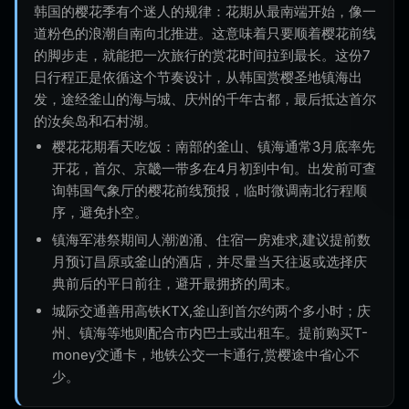
韩国的樱花季有个迷人的规律：花期从最南端开始，像一
道粉色的浪潮自南向北推进。这意味着只要顺着樱花前线
的脚步走，就能把一次旅行的赏花时间拉到最长。这份7
日行程正是依循这个节奏设计，从韩国赏樱圣地镇海出
发，途经釜山的海与城、庆州的千年古都，最后抵达首尔
的汝矣岛和石村湖。
樱花花期看天吃饭：南部的釜山、镇海通常3月底率先
开花，首尔、京畿一带多在4月初到中旬。出发前可查
询韩国气象厅的樱花前线预报，临时微调南北行程顺
序，避免扑空。
镇海军港祭期间人潮汹涌、住宿一房难求,建议提前数
月预订昌原或釜山的酒店，并尽量当天往返或选择庆
典前后的平日前往，避开最拥挤的周末。
城际交通善用高铁KTX,釜山到首尔约两个多小时；庆
州、镇海等地则配合市内巴士或出租车。提前购买T-
money交通卡，地铁公交一卡通行,赏樱途中省心不
少。