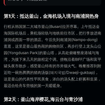
第1天：抵达釜山，金海机场入境与南浦洞热身
行程从韩国第二大城市釜山(Busan)拉开序幕。上午抵达金
海国际机场后，乘机场轻轨与地铁前往市区，把行李放进南
浦洞或西面一带的酒店。午后先到南浦洞(Nampo-dong)
逛逛，这里是釜山最热闹的购物街区，再步行登上龙头山公
园(Yongdusan Park)的釜山塔，从高处俯瞰整座港城与海
湾，为接下来几天的旅程定个调。傍晚沿着BIFF广场和富平
罐头夜市散步，感受釜山特有的市井烟火气。晚餐推荐到附
近吃一碗热腾腾的猪肉汤饭(돼지국밥/Dwaeji-gukbap)，
这是釜山的代表性平民美食，浓白的汤头配上虾酱和韭菜，
最适合给舟车劳顿的第一天暖暖身。
第2天：釜山海岸樱花,海云台与青沙浦