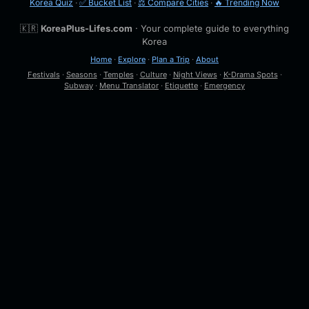
Korea Quiz
·
✅ Bucket List
·
⚖️ Compare Cities
·
🔥 Trending Now
🇰🇷
KoreaPlus-Lifes.com
· Your complete guide to everything
Korea
Home
·
Explore
·
Plan a Trip
·
About
Festivals
·
Seasons
·
Temples
·
Culture
·
Night Views
·
K-Drama Spots
·
Subway
·
Menu Translator
·
Etiquette
·
Emergency
🔍
Esc