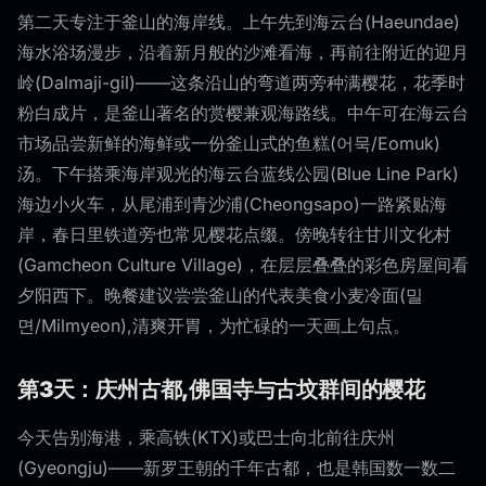
第二天专注于釜山的海岸线。上午先到海云台(Haeundae)
海水浴场漫步，沿着新月般的沙滩看海，再前往附近的迎月
岭(Dalmaji-gil)——这条沿山的弯道两旁种满樱花，花季时
粉白成片，是釜山著名的赏樱兼观海路线。中午可在海云台
市场品尝新鲜的海鲜或一份釜山式的鱼糕(어묵/Eomuk)
汤。下午搭乘海岸观光的海云台蓝线公园(Blue Line Park)
海边小火车，从尾浦到青沙浦(Cheongsapo)一路紧贴海
岸，春日里铁道旁也常见樱花点缀。傍晚转往甘川文化村
(Gamcheon Culture Village)，在层层叠叠的彩色房屋间看
夕阳西下。晚餐建议尝尝釜山的代表美食小麦冷面(밀
면/Milmyeon),清爽开胃，为忙碌的一天画上句点。
第3天：庆州古都,佛国寺与古坟群间的樱花
今天告别海港，乘高铁(KTX)或巴士向北前往庆州
(Gyeongju)——新罗王朝的千年古都，也是韩国数一数二