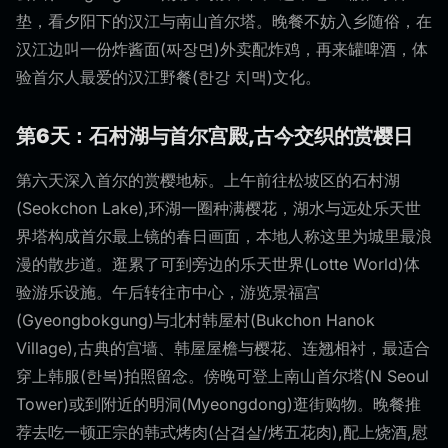
垫，看夕阳下的汉江与南山首尔塔。晚餐不妨入乡随俗，在
汉江边叫一份炸酱面(짜장면)外卖配炸鸡，再来罐啤酒，体
验首尔人最爱的汉江野餐(한강 치맥)文化。
第6天：石村湖与首尔宫殿,古今交织的赏樱日
第六天深入首尔的赏樱地标。上午前往松坡区的石村湖
(Seokchon Lake),环湖一圈种满樱花，湖水与远处乐天世
界塔构成首尔最上镜的春日画面，本地人称这里为城里最浪
漫的散步道。逛累了可到旁边的乐天世界(Lotte World)体
验游乐设施。午后转往市中心，游览景福宫
(Gyeongbokgung)与北村韩屋村(Bukchon Hanok
Village),古典的宫墙、韩屋屋檐与樱花、连翘相衬，最适合
穿上韩服(한복)拍照留念。傍晚可登上南山首尔塔(N Seoul
Tower)或到附近的明洞(Myeongdong)逛街购物。晚餐推
荐去吃一顿正宗的韩式烤肉(삼겹살/烤五花肉),配上烧酒,慰