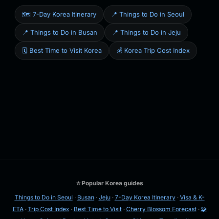
🗺️ 7-Day Korea Itinerary
📍 Things to Do in Seoul
📍 Things to Do in Busan
📍 Things to Do in Jeju
🗓️ Best Time to Visit Korea
💰 Korea Trip Cost Index
⭐ Popular Korea guides
Things to Do in Seoul
·
Busan
·
Jeju
·
7-Day Korea Itinerary
·
Visa & K-
ETA
·
Trip Cost Index
·
Best Time to Visit
·
Cherry Blossom Forecast
·
🧩