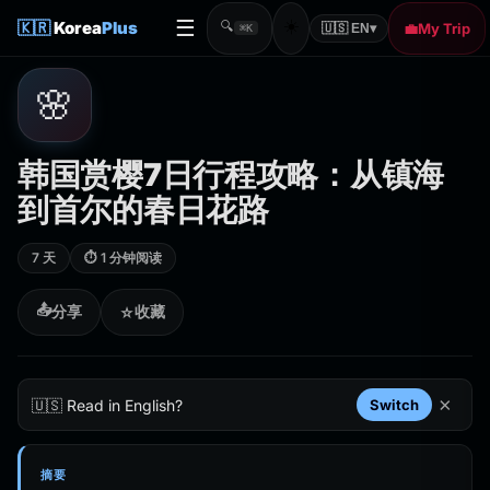
☰
☀️
🇰🇷
Korea
Plus
🔍
💼
My Trip
🇺🇸 EN
▾
⌘K
🌸
韩国赏樱7日行程攻略：从镇海
到首尔的春日花路
7 天
⏱ 1 分钟阅读
📤
分享
收藏
☆
×
🇺🇸 Read in English?
Switch
摘要