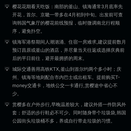
樱花花期看天吃饭：南部的釜山、镇海通常3月底率先
开花，首尔、京畿一带多在4月初到中旬。出发前可查
询韩国气象厅的樱花前线预报，临时微调南北行程顺
序，避免扑空。
镇海军港祭期间人潮汹涌、住宿一房难求,建议提前数月
预订昌原或釜山的酒店，并尽量当天往返或选择庆典前
后的平日前往，避开最拥挤的周末。
城际交通善用高铁KTX,釜山到首尔约两个多小时；庆
州、镇海等地则配合市内巴士或出租车。提前购买T-
money交通卡，地铁公交一卡通行,赏樱途中省心不
少。
赏樱多在户外步行,早晚温差较大，建议外搭一件防风外
套；舒适的步行鞋必不可少。同时随身带个垃圾袋,韩国
公园街头垃圾桶不多，养成自行带走垃圾的习惯。