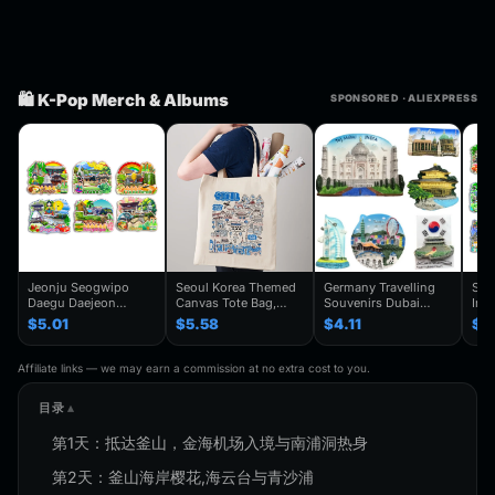
🛍️ K-Pop Merch & Albums
SPONSORED · ALIEXPRESS
Jeonju Seogwipo
Seoul Korea Themed
Germany Travelling
Seo
Daegu Daejeon
Canvas Tote Bag,
Souvenirs Dubai
Inc
Chuncheon Andong
Seoul Souvenir Gift,
Kuwait Fridge
Gye
$5.01
$5.58
$4.11
$4
South Korea Fridge
Seoul City Shoulder
Stickers Japan
Kor
Magnet Travel
Bag For
Shanghai Korea
Trav
Souvenir Gift
Traveler,Trendy
Finland Mauritius
Han
Affiliate links — we may earn a commission at no extra cost to you.
Handmade Decorative
Folding Shoulder Bag
Fridge Magnets
Refr
Refrigerator
Birthday Gifts
目录
第1天：抵达釜山，金海机场入境与南浦洞热身
第2天：釜山海岸樱花,海云台与青沙浦