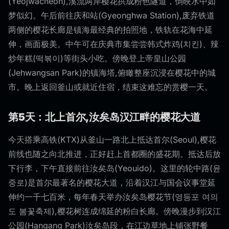
(Yeojwacheon),溪流两岸樱花拱成粉色隧道，倒映水中如
梦似幻。午后前往庆和站(Gyeonghwa Station),废弃铁道
两侧的樱花长廊是镇海最经典的拍照地，铁轨在花海中延
伸，画面极美。中午可在庆典市集尝尝韩式炸鸡(치킨)、辣
炒年糕(떡볶이)等街头小吃。傍晚登上帝皇山公园
(Jehwangsan Park)的镇海塔,俯瞰整座沉浸在樱花中的城
市。晚上返回釜山或就近住宿，结束这难忘的赏樱一天。
第5天：北上首尔,汝矣岛汉江畔的樱花大道
今天搭乘高铁(KTX)从釜山一路北上抵达首尔(Seoul),樱花
前线也随之向北推进，正好赶上首都圈的盛花期。抵达后放
下行李，下午直接前往汝矣岛(Yeouido)。这里的轮中路(윤
중로)是首尔最著名的樱花大道，沿着汉江与国会议事堂延
伸约一千七百米，每年春天举办汝矣岛樱花节(영등포 여의
도 봄꽃축제),樱花树连成绵延的粉白长廊。傍晚漫步到汉江
公园(Hangang Park)汝矣岛段，在江边草地上铺张野餐