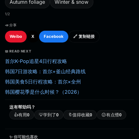
Autumn foliage
Winter & snow
1/2
📣 分享
Weibo
X
Facebook
🔗 复制链接
📖 READ NEXT
首尔K-Pop追星4日行程攻略
韩国7日游攻略：首尔+釜山经典路线
韩国美食5日行程攻略：首尔×全州
韩国樱花季是什么时候？（2026）
这有帮助吗？
👍
有用
0
💡
学到了
0
🔖
值得收藏
0
😕
有点懵
0
✨ 你可能也喜欢