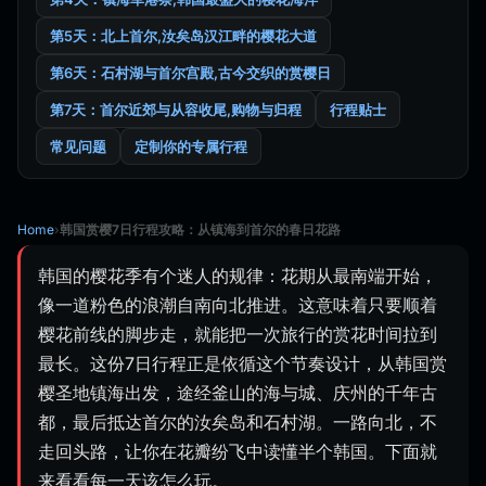
第5天：北上首尔,汝矣岛汉江畔的樱花大道
第6天：石村湖与首尔宫殿,古今交织的赏樱日
第7天：首尔近郊与从容收尾,购物与归程
行程贴士
常见问题
定制你的专属行程
Home
›
韩国赏樱7日行程攻略：从镇海到首尔的春日花路
韩国的樱花季有个迷人的规律：花期从最南端开始，
像一道粉色的浪潮自南向北推进。这意味着只要顺着
樱花前线的脚步走，就能把一次旅行的赏花时间拉到
最长。这份7日行程正是依循这个节奏设计，从韩国赏
樱圣地镇海出发，途经釜山的海与城、庆州的千年古
都，最后抵达首尔的汝矣岛和石村湖。一路向北，不
走回头路，让你在花瓣纷飞中读懂半个韩国。下面就
来看看每一天该怎么玩。