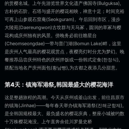
的赏樱名城。上午先游览世界文化遗产佛国寺(Bulguksa),
古朴的石阶、石塔与盛开的樱花相映，禅意十足；时间充裕
可再上山参观石窟庵(Seokguram)。午后回到市区，漫步
大陵苑(Daereungwon)古坟群与天马冢，圆润的草冢与樱
花构成庆州独有的风景。傍晚务必前往瞻星台
(Cheomseongdae)一带与普门湖(Bomun Lake)畔，这里
是庆州人气最高的樱花观赏点，夜樱亮灯时分尤为梦幻。晚
餐推荐品尝庆州特色的庆州拌饭或一份韩式定食(한정식),
搭配当地名产庆州面包(황남빵),为古都之夜添几分甜意。
第4天：镇海军港祭,韩国最盛大的樱花海洋
这是整趟旅程的高潮。今天从庆州或釜山出发，前往昌原市
的镇海(Jinhae)——每年春天举办镇海军港祭(진해군항제),
是全韩国规模最大、最负盛名的樱花庆典，整座小城被约数
十万株樱花淹没。上午直奔余佐川罗曼史桥