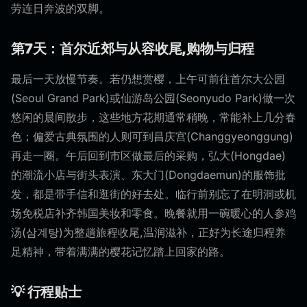
劳连日奔波的双脚。
第7天：首尔近郊与从容收尾,购物与归程
最后一天放慢节奏。若仍想赏樱，上午可前往首尔大公园
(Seoul Grand Park)或仙游岛公园(Seonyudo Park)做一次
悠闲的晨间散步，这些地方花期通常稍晚，常能补上几分春
色；偏爱古典氛围的人则可到昌庆宫(Changgyeonggung)
再走一圈。午后回到市区做最后的采购，弘大(Hongdae)
的潮流小店与街头表演、东大门(Dongdaemun)的服饰批
发，都是带手信和逛街的好去处。临行前别忘了在明洞或机
场免税店补齐韩国美妆和零食。晚餐就用一碗暖心的人参鸡
汤(삼계탕)为整趟旅程收尾,温润滋补，正好为长途归程养
足精神，带着满满的樱花记忆踏上回家的路。
💡 行程贴士