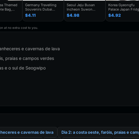
rea Themed
Germany Travelling
Seoul Jeju Busan
Korea Gyeongfu
te Bag,
Souvenirs Dubai
Incheon Suwon
Palace Japan Frid
enir Gift,
Kuwait Fridge
Gyeongju South
Magnets Tourist
$4.11
$4.98
$4.92
y Shoulder
Stickers Japan
Korea Fridge Magnet
Souvenir Refrigera
Shanghai Korea
Travel Souvenir Gift
Magnetic Stickers
rendy
Finland Mauritius
Handmade Decorative
Home Decoration
n at no extra cost to you.
houlder Bag
Fridge Magnets
Refrigerator Sticker
Travel Gifts
Birthday Gifts
amanheceres e cavernas de lava
óis, praias e campos verdes
ras e o sul de Seogwipo
anheceres e cavernas de lava
Dia 2: a costa oeste, faróis, praias e c