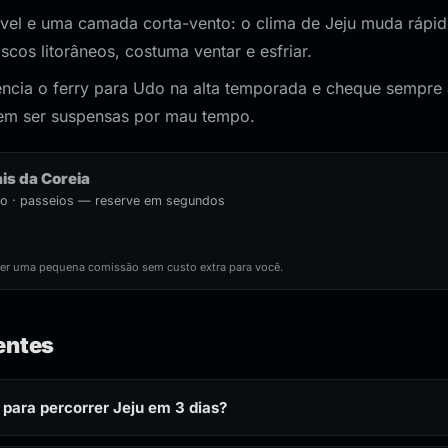
vel e uma camada corta-vento: o clima de Jeju muda rápid
cos litorâneos, costuma ventar e esfriar.
cia o ferry para Udo na alta temporada e cheque sempre 
dem ser suspensas por mau tempo.
ais da Coreia
rto · passeios — reserve em segundos
ber uma pequena comissão sem custo extra para você.
entes
 para percorrer Jeju em 3 dias?