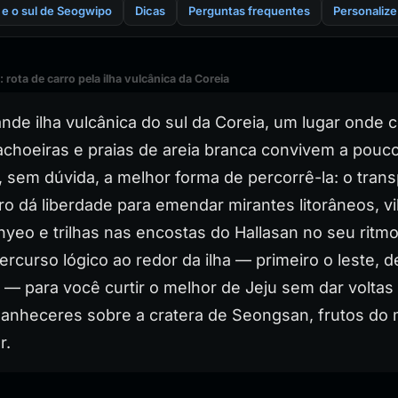
s e o sul de Seogwipo
Dicas
Perguntas frequentes
Personalize
: rota de carro pela ilha vulcânica da Coreia
de ilha vulcânica do sul da Coreia, um lugar onde 
achoeiras e praias de areia branca convivem a pouc
, sem dúvida, a melhor forma de percorrê-la: o trans
ro dá liberdade para emendar mirantes litorâneos, vi
eo e trilhas nas encostas do Hallasan no seu ritmo.
ercurso lógico ao redor da ilha — primeiro o leste, d
ul — para você curtir o melhor de Jeju sem dar volta
anheceres sobre a cratera de Seongsan, frutos do 
r.