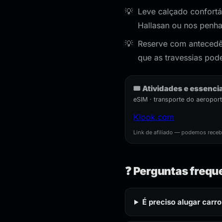
Leve calçado confortá
Hallasan ou nos penhas
Reserve com antecedên
que as travessias po
🎟️ Atividades e essenci
eSIM · transporte do aeropo
Klook.com
Link de afiliado — podemos rece
❓ Perguntas frequ
É preciso alugar carro