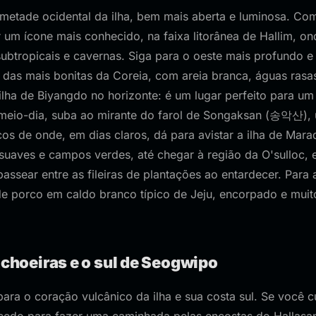
metade ocidental da ilha, bem mais aberta e luminosa. C
 um ícone mais conhecido, na faixa litorânea de Hallim, on
subtropicais e cavernas. Siga para o oeste mais profundo e v
s mais bonitas da Coreia, com areia branca, águas rasa
 ilha de Biyangdo no horizonte: é um lugar perfeito para 
meio-dia, suba ao mirante do farol de Songaksan (송악산), 
os de onde, em dias claros, dá para avistar a ilha de Mara
as suaves e campos verdes, até chegar à região da O'sulloc, 
passear entre as fileiras de plantações ao entardecer. Para 
e porco em caldo branco típico de Jeju, encorpado e mui
achoeiras e o sul de Seogwipo
para o coração vulcânico da ilha e sua costa sul. Se você c