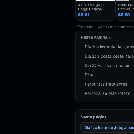
Jeonju Seogwipo
Seoul Ko
Daegu Daejeon
Canvas To
Chuncheon Andong
Seoul Souv
$5.01
$5.58
South Korea Fridge
Seoul Cit
Magnet Travel
Bag For
Souvenir Gift
Traveler,T
Affiliate links — we may earn a commissio
Handmade Decorative
Folding S
Refrigerator
NESTA PÁGINA
Dia 1: o leste de Jeju, 
Dia 2: a costa oeste, far
Dia 3: Hallasan, cachoei
Dicas
Perguntas frequentes
Personalize este roteiro
Nesta página
Dia 1: o leste de Jeju, am