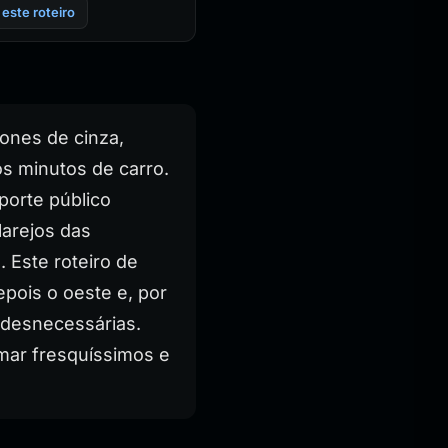
 este roteiro
cones de cinza,
os minutos de carro.
porte público
larejos das
 Este roteiro de
epois o oeste e, por
s desnecessárias.
mar fresquíssimos e