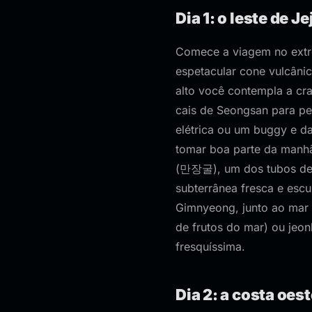
Dia 1: o leste de 
Comece a viagem no extr
espetacular cone vulcâni
alto você contempla a cra
cais de Seongsan para peg
elétrica ou um buggy e da
tomar boa parte da manhã e
(만장굴), um dos tubos de 
subterrânea fresca e escu
Gimnyeong, junto ao mar 
de frutos do mar) ou jeon
fresquíssima.
Dia 2: a costa oes