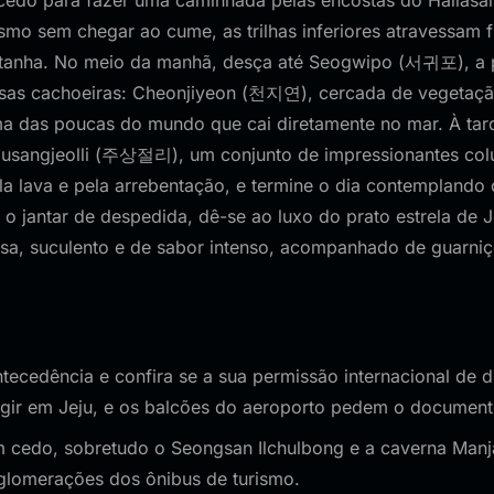
 cedo para fazer uma caminhada pelas encostas do Hallas
smo sem chegar ao cume, as trilhas inferiores atravessam f
tanha. No meio da manhã, desça até Seogwipo (서귀포), a pr
sas cachoeiras: Cheonjiyeon (천지연), cercada de vegetação
as poucas do mundo que cai diretamente no mar. À tard
usangjeolli (주상절리), um conjunto de impressionantes col
la lava e pela arrebentação, e termine o dia contemplando
a o jantar de despedida, dê-se ao luxo do prato estrela de J
asa, suculento e de sabor intenso, acompanhado de guarniç
ecedência e confira se a sua permissão internacional de dir
rigir em Jeju, e os balcões do aeroporto pedem o documento
 cedo, sobretudo o Seongsan Ilchulbong e a caverna Manja
glomerações dos ônibus de turismo.