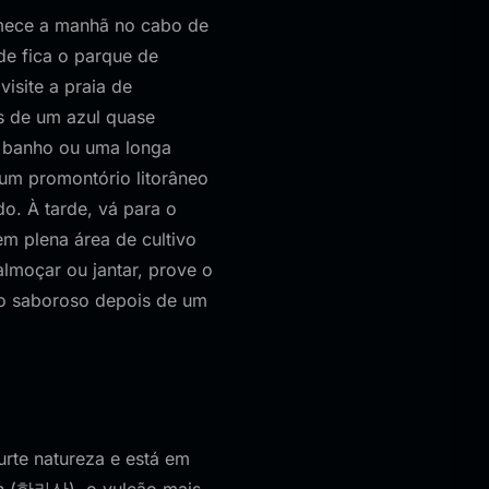
omece a manhã no cabo de
de fica o parque de
isite a praia de
s de um azul quase
um banho ou uma longa
um promontório litorâneo
do. À tarde, vá para o
em plena área de cultivo
almoçar ou jantar, prove o
to saboroso depois de um
urte natureza e está em