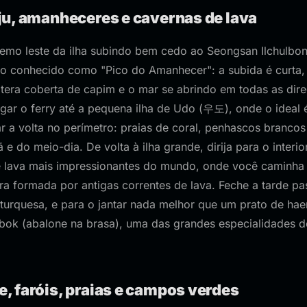
Jeju, amanheceres e cavernas de lava
emo leste da ilha subindo bem cedo ao Seongsan Ilchu
co conhecido como "Pico do Amanhecer": a subida é curta
tera coberta de capim e o mar se abrindo em todas as dire
ar o ferry até a pequena ilha de Udo (우도), onde o ideal é
r a volta no perímetro: praias de coral, penhascos brancos
 do meio-dia. De volta à ilha grande, dirija para o interio
lava mais impressionantes do mundo, onde você caminha 
ra formada por antigas correntes de lava. Feche a tarde p
turquesa, e para o jantar nada melhor que um prato de ha
bok (abalone na brasa), uma das grandes especialidades de
te, faróis, praias e campos verdes