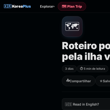
🇰🇷
Korea
Plus
Explorar
🗺️ Plan Trip
▾
🗺️
Roteiro po
pela ilha 
3 días
⏱ 5 min de leitura
📤
Compartilhar
☆
Salv
🇺🇸 Read in English?