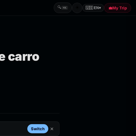
☀️
🔍
💼
My Trip
🇺🇸 EN
▾
⌘K
e carro
×
Switch