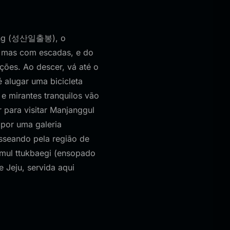
lbong (성산일출봉), o
, mas com escadas, e do
ções. Ao descer, vá até o
 alugar uma bicicleta
 e mirantes tranquilos vão
r para visitar Manjanggul
por uma galeria
asseando pela região de
emul ttukbaegi (ensopado
 Jeju, servida aqui