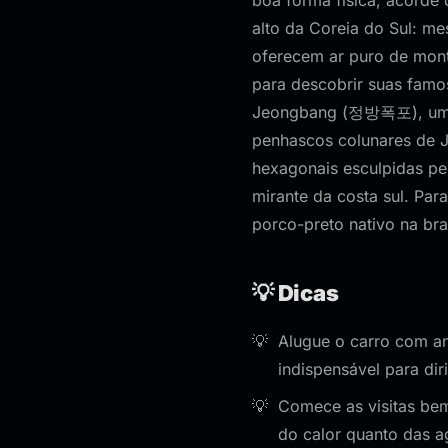
boa forma física, acorde
alto da Coreia do Sul: me
oferecem ar puro de mon
para descobrir suas famo
Jeongbang (정방폭포), uma d
penhascos colunares de J
hexagonais esculpidas pe
mirante da costa sul. Par
porco-preto nativo na br
💡 Dicas
Alugue o carro com ant
indispensável para di
Comece as visitas bem
do calor quanto das a