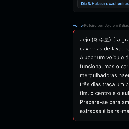
Dia 3: Hallasan, cachoeira
Home
›
Roteiro por Jeju em 3 dias
Jeju (제주도) é a gran
cavernas de lava, c
Alugar um veículo é
funciona, mas o car
mergulhadoras haeny
três dias traça um p
fim, o centro e o s
Prepare-se para am
estradas à beira-ma