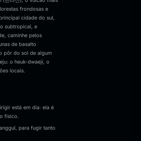
an (한라산), o vulcão mais
lorestas frondosas e
incipal cidade do sul,
 subtropical, e
e, caminhe pelos
unas de basalto
 o pôr do sol de algum
eju: o heuk-dwaeji, o
ões locais.
igir está em dia: ela é
 físico.
nggul, para fugir tanto