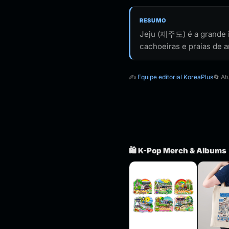
RESUMO
Jeju (제주도) é a grande il
cachoeiras e praias de 
✍️
Equipe editorial KoreaPlus
🔄 A
🛍️ K-Pop Merch & Albums