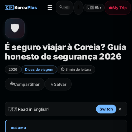
☰
☀️
🇰🇷
Korea
Plus
🔍
💼
My Trip
🇺🇸 EN
▾
⌘K
🛡️
É seguro viajar à Coreia? Guia
honesto de segurança 2026
2026
Dicas de viagem
⏱ 3 min de leitura
📤
Compartilhar
☆
Salvar
×
🇺🇸 Read in English?
Switch
RESUMO