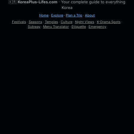
🇰🇷
KoreaPlus-Lifes.com
· Your complete guide to everything
Korea
Home
·
Explore
·
Plan a Trip
·
About
Festivals
·
Seasons
·
Temples
·
Culture
·
Night Views
·
K-Drama Spots
·
Subway
·
Menu Translator
·
Etiquette
·
Emergency
🔍
Esc