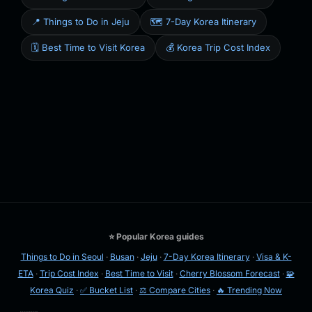
📍 Things to Do in Jeju
🗺️ 7-Day Korea Itinerary
🗓️ Best Time to Visit Korea
💰 Korea Trip Cost Index
⭐ Popular Korea guides
Things to Do in Seoul
·
Busan
·
Jeju
·
7-Day Korea Itinerary
·
Visa & K-
ETA
·
Trip Cost Index
·
Best Time to Visit
·
Cherry Blossom Forecast
·
🧩
Korea Quiz
·
✅ Bucket List
·
⚖️ Compare Cities
·
🔥 Trending Now