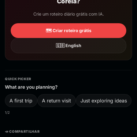
Coreia?
Crie um roteiro diário grátis com IA.
🗺️ Criar roteiro grátis
🇬🇧 English
QUICK PICKER
What are you planning?
A first trip
A return visit
Just exploring ideas
1/2
📣 COMPARTILHAR