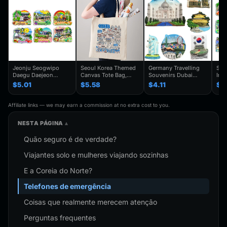
Jeonju Seogwipo
Seoul Korea Themed
Germany Travelling
Seo
Daegu Daejeon
Canvas Tote Bag,
Souvenirs Dubai
Inc
Chuncheon Andong
Seoul Souvenir Gift,
Kuwait Fridge
Gye
$5.01
$5.58
$4.11
$4
South Korea Fridge
Seoul City Shoulder
Stickers Japan
Kor
Magnet Travel
Bag For
Shanghai Korea
Trav
Souvenir Gift
Traveler,Trendy
Finland Mauritius
Han
Affiliate links — we may earn a commission at no extra cost to you.
Handmade Decorative
Folding Shoulder Bag
Fridge Magnets
Refr
Refrigerator
Birthday Gifts
NESTA PÁGINA
Quão seguro é de verdade?
Viajantes solo e mulheres viajando sozinhas
E a Coreia do Norte?
Telefones de emergência
Coisas que realmente merecem atenção
Perguntas frequentes