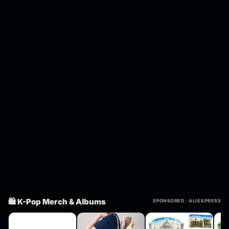
🛍️ K-Pop Merch & Albums
SPONSORED · ALIEXPRESS