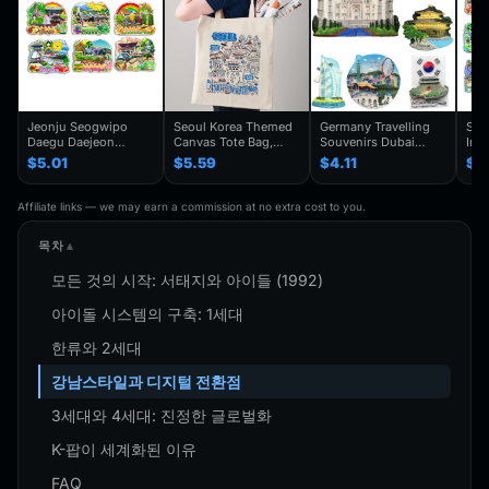
Jeonju Seogwipo
Seoul Korea Themed
Germany Travelling
Seo
Daegu Daejeon
Canvas Tote Bag,
Souvenirs Dubai
Inc
Chuncheon Andong
Seoul Souvenir Gift,
Kuwait Fridge
Gye
$5.01
$5.59
$4.11
$4
South Korea Fridge
Seoul City Shoulder
Stickers Japan
Kor
Magnet Travel
Bag For
Shanghai Korea
Trav
Souvenir Gift
Traveler,Trendy
Finland Mauritius
Han
Affiliate links — we may earn a commission at no extra cost to you.
Handmade Decorative
Folding Shoulder Bag
Fridge Magnets
Refr
Refrigerator
Birthday Gifts
목차
모든 것의 시작: 서태지와 아이들 (1992)
아이돌 시스템의 구축: 1세대
한류와 2세대
강남스타일과 디지털 전환점
3세대와 4세대: 진정한 글로벌화
K-팝이 세계화된 이유
FAQ