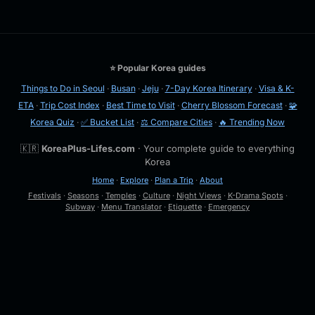
⭐ Popular Korea guides
Things to Do in Seoul
·
Busan
·
Jeju
·
7-Day Korea Itinerary
·
Visa & K-
ETA
·
Trip Cost Index
·
Best Time to Visit
·
Cherry Blossom Forecast
·
🧩
Korea Quiz
·
✅ Bucket List
·
⚖️ Compare Cities
·
🔥 Trending Now
🇰🇷
KoreaPlus-Lifes.com
· Your complete guide to everything
Korea
Home
·
Explore
·
Plan a Trip
·
About
Festivals
·
Seasons
·
Temples
·
Culture
·
Night Views
·
K-Drama Spots
·
Subway
·
Menu Translator
·
Etiquette
·
Emergency
🔍
Esc