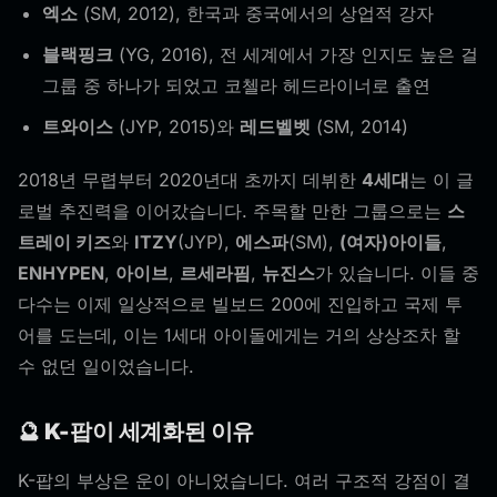
엑소
(SM, 2012), 한국과 중국에서의 상업적 강자
블랙핑크
(YG, 2016), 전 세계에서 가장 인지도 높은 걸
그룹 중 하나가 되었고 코첼라 헤드라이너로 출연
트와이스
(JYP, 2015)와
레드벨벳
(SM, 2014)
2018년 무렵부터 2020년대 초까지 데뷔한
4세대
는 이 글
로벌 추진력을 이어갔습니다. 주목할 만한 그룹으로는
스
트레이 키즈
와
ITZY
(JYP),
에스파
(SM),
(여자)아이들
,
ENHYPEN
,
아이브
,
르세라핌
,
뉴진스
가 있습니다. 이들 중
다수는 이제 일상적으로 빌보드 200에 진입하고 국제 투
어를 도는데, 이는 1세대 아이돌에게는 거의 상상조차 할
수 없던 일이었습니다.
🔮 K-팝이 세계화된 이유
K-팝의 부상은 운이 아니었습니다. 여러 구조적 강점이 결