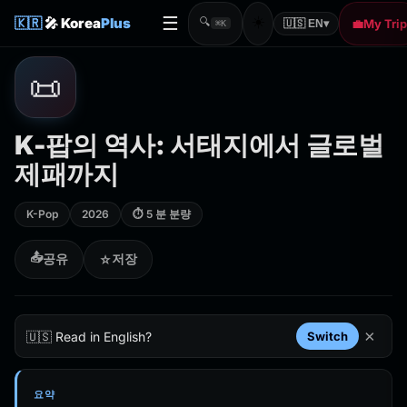
☰
☀️
🇰🇷
🎤 Korea
Plus
🔍
💼
My Trip
🇺🇸 EN
▾
⌘K
📜
K-팝의 역사: 서태지에서 글로벌
제패까지
K-Pop
2026
⏱ 5 분 분량
📤
공유
저장
☆
×
🇺🇸 Read in English?
Switch
요약