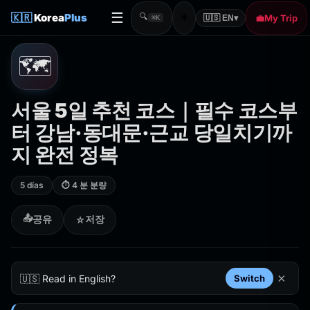
☰
☀️
🇰🇷
Korea
Plus
🔍
💼
My Trip
🇺🇸 EN
▾
⌘K
🗺️
서울 5일 추천 코스｜필수 코스부
터 강남·동대문·근교 당일치기까
지 완전 정복
5 días
⏱ 4 분 분량
📤
공유
저장
☆
×
🇺🇸 Read in English?
Switch