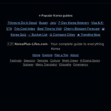
⭐ Popular Korea guides
Things to Do in Seoul
·
Busan
·
Jeju
·
7-Day Korea Itinerary
·
Visa & K-
ETA
·
Trip Cost Index
·
Best Time to Visit
·
Cherry Blossom Forecast
·
🧩
Korea Quiz
·
✅ Bucket List
·
⚖️ Compare Cities
·
🔥 Trending Now
🇰🇷
KoreaPlus-Lifes.com
· Your complete guide to everything
Korea
Home
·
Explore
·
Plan a Trip
·
About
Festivals
·
Seasons
·
Temples
·
Culture
·
Night Views
·
K-Drama Spots
·
Subway
·
Menu Translator
·
Etiquette
·
Emergency
🔍
Esc