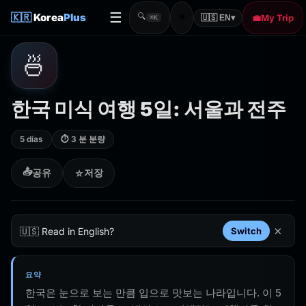
☰
☀️
🇰🇷
Korea
Plus
🔍
💼
My Trip
🇺🇸 EN
▾
⌘K
🍜
한국 미식 여행 5일: 서울과 전주
5 días
⏱ 3 분 분량
📤
공유
저장
☆
×
🇺🇸 Read in English?
Switch
요약
한국은 눈으로 보는 만큼 입으로 맛보는 나라입니다. 이 5