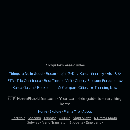
⭐ Popular Korea guides
Things to Do in Seoul
·
Busan
·
Jeju
·
7-Day Korea Itinerary
·
Visa & K-
ETA
·
Trip Cost Index
·
Best Time to Visit
·
Cherry Blossom Forecast
·
🧩
Korea Quiz
·
✅ Bucket List
·
⚖️ Compare Cities
·
🔥 Trending Now
🇰🇷
KoreaPlus-Lifes.com
· Your complete guide to everything
Korea
Home
·
Explore
·
Plan a Trip
·
About
Festivals
·
Seasons
·
Temples
·
Culture
·
Night Views
·
K-Drama Spots
·
Subway
·
Menu Translator
·
Etiquette
·
Emergency