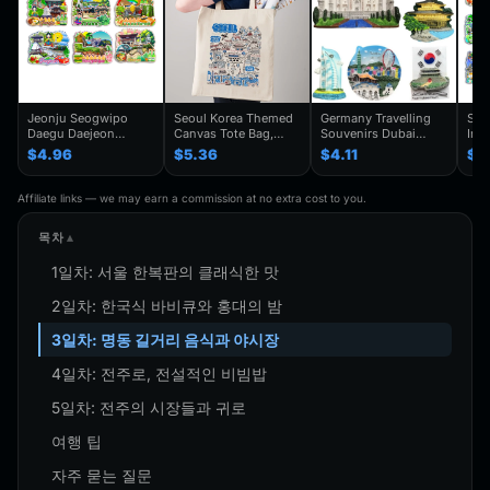
Jeonju Seogwipo
Seoul Korea Themed
Germany Travelling
Seo
Daegu Daejeon
Canvas Tote Bag,
Souvenirs Dubai
Inc
Chuncheon Andong
Seoul Souvenir Gift,
Kuwait Fridge
Gye
$4.96
$5.36
$4.11
$4
South Korea Fridge
Seoul City Shoulder
Stickers Japan
Kor
Magnet Travel
Bag For
Shanghai Korea
Trav
Souvenir Gift
Traveler,Trendy
Finland Mauritius
Han
Affiliate links — we may earn a commission at no extra cost to you.
Handmade Decorative
Folding Shoulder Bag
Fridge Magnets
Refr
Refrigerator
Birthday Gifts
목차
1일차: 서울 한복판의 클래식한 맛
2일차: 한국식 바비큐와 홍대의 밤
3일차: 명동 길거리 음식과 야시장
4일차: 전주로, 전설적인 비빔밥
5일차: 전주의 시장들과 귀로
여행 팁
자주 묻는 질문