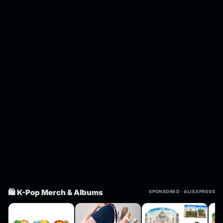
🛍️ K-Pop Merch & Albums
SPONSORED · ALIEXPRESS