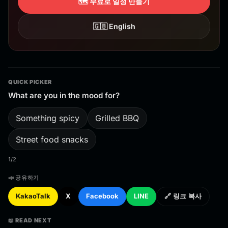
🗺️ 무료로 일정 만들기
🇬🇧 English
QUICK PICKER
What are you in the mood for?
Something spicy
Grilled BBQ
Street food snacks
1/2
📣 공유하기
KakaoTalk
X
Facebook
LINE
🔗 링크 복사
📖 READ NEXT