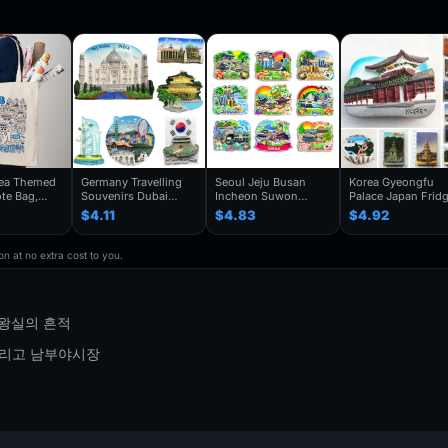
rea Themed
Germany Travelling
Seoul Jeju Busan
Korea Gyeongfu
te Bag,
Souvenirs Dubai
Incheon Suwon
Palace Japan Frid
enir Gift,
Kuwait Fridge
Gyeongju South
Magnets Tourist
$4.11
$4.83
$4.92
y Shoulder
Stickers Japan
Korea Fridge Magnet
Souvenir Refrigera
Shanghai Korea
Travel Souvenir Gift
Magnetic Stickers
rendy
Finland Mauritius
Handmade Decorative
Home Decoration
n at no extra cost to you.
houlder Bag
Fridge Magnets
Refrigerator Sticker
Travel Gifts
Birthday Gifts
 왕실의 흔적
 그리고 남부야시장