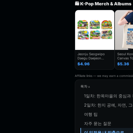
🛍️ K-Pop Merch & Albums
Jeonju Seogwipo
Seoul Ko
Daegu Daejeon
Canvas To
Chuncheon Andong
Seoul Souv
$4.96
$5.36
South Korea Fridge
Seoul Cit
Magnet Travel
Bag For
Souvenir Gift
Traveler,T
Affiliate links — we may earn a commissio
Handmade Decorative
Folding S
Refrigerator
목차
1일차: 한옥마을의 중심과
2일차: 한지 공예, 자연,
여행 팁
자주 묻는 질문
이 일정을 내 맞춤으로