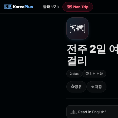
🇰🇷
Korea
Plus
둘러보기
🗺️ Plan Trip
▾
🗺️
전주 2일 
걸리
2 días
⏱ 3 분 분량
📤
공유
저장
☆
🇺🇸 Read in English?