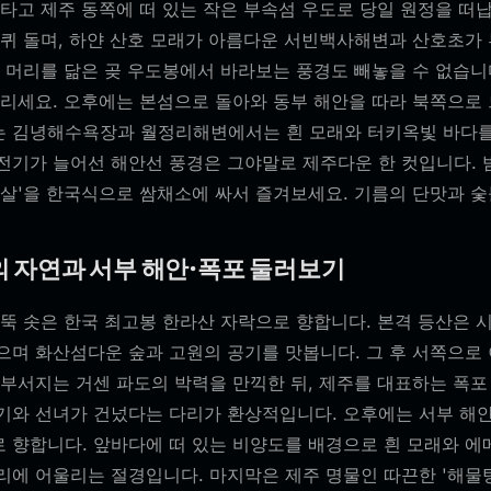
타고 제주 동쪽에 떠 있는 작은 부속섬 우도로 당일 원정을 떠
바퀴 돌며, 하얀 산호 모래가 아름다운 서빈백사해변과 산호초가
 머리를 닮은 곶 우도봉에서 바라보는 풍경도 빼놓을 수 없습니다
돌리세요. 오후에는 본섬으로 돌아와 동부 해안을 따라 북쪽으로
 김녕해수욕장과 월정리해변에서는 흰 모래와 터키옥빛 바다를
전기가 늘어선 해안선 풍경은 그야말로 제주다운 한 컷입니다.
살'을 한국식으로 쌈채소에 싸서 즐겨보세요. 기름의 단맛과 숯
의 자연과 서부 해안·폭포 둘러보기
뚝 솟은 한국 최고봉 한라산 자락으로 향합니다. 본격 등산은 
으며 화산섬다운 숲과 고원의 공기를 맛봅니다. 그 후 서쪽으로
 부서지는 거센 파도의 박력을 만끽한 뒤, 제주를 대표하는 폭포
기와 선녀가 건넜다는 다리가 환상적입니다. 오후에는 서부 해안
 향합니다. 앞바다에 떠 있는 비양도를 배경으로 흰 모래와 
리에 어울리는 절경입니다. 마지막은 제주 명물인 따끈한 '해물탕