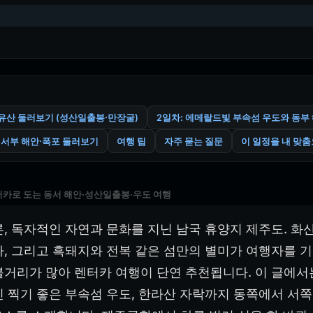
연유산 둘러보기 (성산일출봉·만장굴)
2일차: 에메랄드빛 부속섬 우도와 동부
 서부 해안·폭포 둘러보기
여행 팁
자주 묻는 질문
이 일정을 내 맞
터카로 도는 동서 해안·성산일출봉·우도 여행
른, 독자적인 자연과 문화를 지닌 남국 휴양지 제주도. 화
다, 그리고 흑돼지와 전복 같은 섬만의 별미가 여행자를 
볼거리가 많아 렌터카 여행이 단연 추천됩니다. 이 글에
진 찍기 좋은 부속섬 우도, 한라산 자락까지 동쪽에서 서