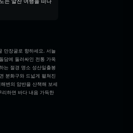
 도는 알찬 여행을 떠나
굴 만장굴로 향하세요. 서늘
 돌담에 둘러싸인 전통 가옥
표하는 절경 명소 성산일출봉
르면 분화구와 드넓게 펼쳐진
기해변의 암반을 산책해 보세
마무리하면 바다 내음 가득한