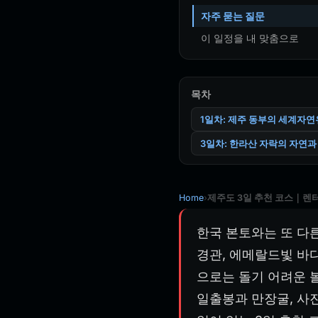
자주 묻는 질문
이 일정을 내 맞춤으로
목차
1일차: 제주 동부의 세계자
3일차: 한라산 자락의 자연과
Home
›
제주도 3일 추천 코스｜렌
한국 본토와는 또 다
경관, 에메랄드빛 바
으로는 돌기 어려운 
일출봉과 만장굴, 사