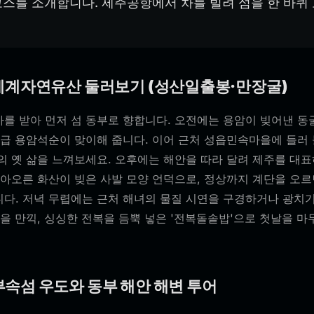
코스를 소개합니다. 제주공항에서 차를 빌려 섬을 한 바퀴
 세계자연유산 둘러보기 (성산일출봉·만장굴)
를 받아 먼저 섬 동부로 향합니다. 오전에는 용암이 빚어낸 동
대급 용암석순이 맞이해 줍니다. 이어 근처 성읍민속마을에 들러
의 옛 삶을 느껴보세요. 오후에는 해안을 따라 달려 제주를 대
솟아오른 화산이 빚은 사발 모양 언덕으로, 정상까지 계단을 오
다. 저녁 무렵에는 근처 해녀의 물질 시연을 구경하거나 광치
을 만끽, 싱싱한 전복을 듬뿍 넣은 '전복돌솥밥'으로 첫날을 
부속섬 우도와 동부 해안 해변 투어