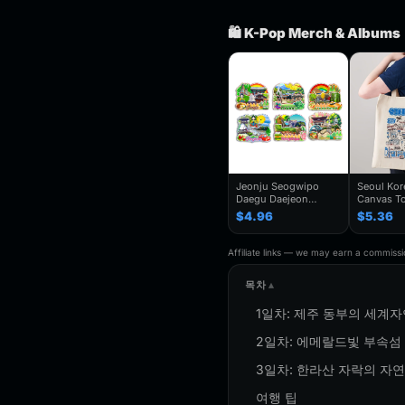
🛍️ K-Pop Merch & Albums
Jeonju Seogwipo
Seoul Ko
Daegu Daejeon
Canvas To
Chuncheon Andong
Seoul Souv
$4.96
$5.36
South Korea Fridge
Seoul Cit
Magnet Travel
Bag For
Souvenir Gift
Traveler,T
Affiliate links — we may earn a commissio
Handmade Decorative
Folding S
Refrigerator
목차
1일차: 제주 동부의 세계
2일차: 에메랄드빛 부속섬
3일차: 한라산 자락의 자
여행 팁