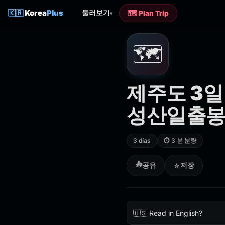
🇰🇷
Korea
Plus
둘러보기
🗺️ Plan Trip
▾
🗺️
제주도 3일
성산일출봉
3 días
⏱ 3 분 분량
📤
공유
저장
☆
🇺🇸 Read in English?