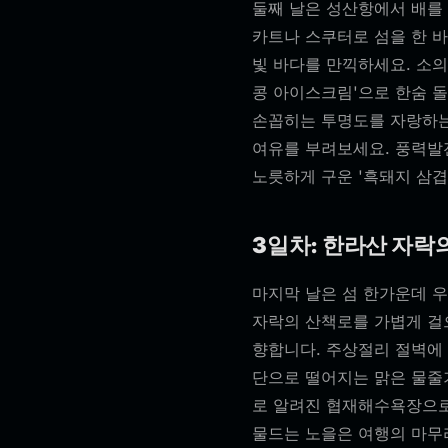
둘째 날은 성산항에서 배를 
카트나 스쿠터로 섬을 한 
빛 바다를 만끽하세요. 소의
콩 아이스크림'으로 한숨 
손꼽히는 투명도를 자랑하는
여유를 부려보세요. 풍력발
노릇하게 구운 '흑돼지 삼겹
3일차: 한라산 자락
마지막 날은 섬 한가운데 우
자락의 산책로를 가볍게 걸
향합니다. 주상절리 절벽에
단으로 떨어지는 맑은 물줄
로 알려진 협재해수욕장으로
물드는 노을은 여행의 마무