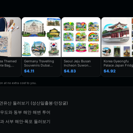
rea Themed
Germany Travelling
Seoul Jeju Busan
Korea Gyeongfu
te Bag,
Souvenirs Dubai
Incheon Suwon
Palace Japan Frid
enir Gift,
Kuwait Fridge
Gyeongju South
Magnets Tourist
$4.11
$4.83
$4.92
y Shoulder
Stickers Japan
Korea Fridge Magnet
Souvenir Refrigera
Shanghai Korea
Travel Souvenir Gift
Magnetic Stickers
rendy
Finland Mauritius
Handmade Decorative
Home Decoration
n at no extra cost to you.
houlder Bag
Fridge Magnets
Refrigerator Sticker
Travel Gifts
Birthday Gifts
자연유산 둘러보기 (성산일출봉·만장굴)
 우도와 동부 해안 해변 투어
연과 서부 해안·폭포 둘러보기