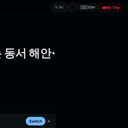
☀️
🔍
💼
My Trip
🇺🇸 EN
▾
⌘K
 동서 해안·
×
Switch