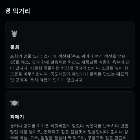
🍜 먹거리
🦞
물회
포항의 명물 요리: 얇게 썬 생선회(주로 광어나 여러 생선을 섞은
것)를 채소, 잣과 함께 얼음처럼 차갑고 새콤달콤 매콤한 육수에 담
아 냅니다. 시원한 국물처럼 차갑게 먹다가 밥이나 소면을 넣어 한
그릇을 마무리합니다. 죽도시장과 해변가가 물회를 맛보는 대표적
인 곳이며, 특히 여름에 인기가 많습니다.
🍽️
과메기
청어나 꽁치를 차가운 바닷바람에 얼었다 녹았다를 반복하며 반쯤
말린 겨울 별미로, 쫀득하고 깊은 감칠맛이 일품입니다. 김이나 상
추에 마늘, 고추, 쌈장을 곁들여 싸 먹으며, 구룡포와 깊은 연관이