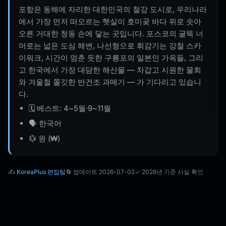
포항은 동해에 자리한 대한민국의 철강 도시로, 우리나라
에서 가장 먼저 떠오르는 햇살이 호미곶 바다 위로 솟아
오른 거대한 청동 손에 닿는 곳입니다. 포스코의 굴뚝 너
머로는 넓은 도심 해변, 나선형으로 휘감기는 강철 스카
이워크, 시간이 멈춘 듯한 구룡포의 일본인 가옥들, 그리
고 한국에서 가장 대담한 해산물 — 차갑고 시원한 물회
와 겨울철 쫄깃한 반건조 과메기 — 가 기다리고 있습니
다.
🗓️ 베스트: 4~5월·9~11월
🗣️ 한국어
💱 원 (₩)
✍️
KoreaPlus 편집팀
🔄 업데이트 2026-07-02
✓ 2026년 기준 사실 확인