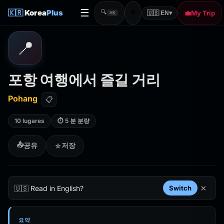
☰
☀️
🇰🇷
Korea
Plus
🔍
💼
My Trip
🇺🇸 EN
▾
⌘K
📍
포항 여행에서 즐길 거리
Pohang
📋
10 lugares
⏱ 5 분 분량
📤
공유
저장
☆
×
🇺🇸 Read in English?
Switch
요약