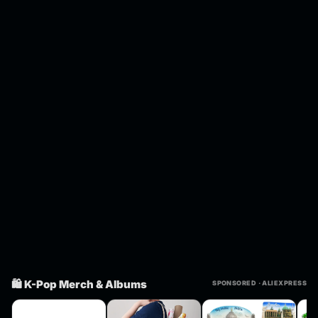
🛍️ K-Pop Merch & Albums
SPONSORED · ALIEXPRESS