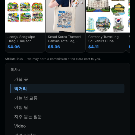
Jeonju Seogwipo
Seoul Korea Themed
Germany Travelling
Seo
Daegu Daejeon
Canvas Tote Bag,
Souvenirs Dubai
Inc
Chuncheon Andong
Seoul Souvenir Gift,
Kuwait Fridge
Gye
$4.96
$5.36
$4.11
$4
South Korea Fridge
Seoul City Shoulder
Stickers Japan
Kor
Magnet Travel
Bag For
Shanghai Korea
Trav
Souvenir Gift
Traveler,Trendy
Finland Mauritius
Han
Affiliate links — we may earn a commission at no extra cost to you.
Handmade Decorative
Folding Shoulder Bag
Fridge Magnets
Refr
Refrigerator
Birthday Gifts
목차
가볼 곳
먹거리
가는 법·교통
여행 팁
자주 묻는 질문
Video