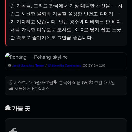
인 가옥들, 그리고 한국에서 가장 대담한 해산물 — 차
갑고 시원한 물회와 겨울철 쫄깃한 반건조 과메기 —
가 기다리고 있습니다. 인근 경주와 대비되는 짠 바다
내음 가득한 여유로운 도시로, KTX로 닿기 쉽고 느긋
한 속도로 즐기기에도 그만큼 좋습니다.
📷
Jordi Sanchez Teruel
/
Wikimedia Commons
(CC BY-SA 2.0)
🗓️ 베스트: 4~5월·9~11월
🗣️ 한국어
💱 원 (₩)
⏱️ 추천 2~3일
🚄 서울에서 KTX/버스
🏯 가볼 곳
🌊