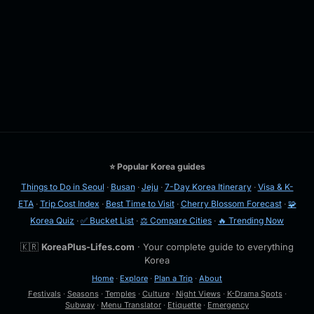
⭐ Popular Korea guides
Things to Do in Seoul
·
Busan
·
Jeju
·
7-Day Korea Itinerary
·
Visa & K-
ETA
·
Trip Cost Index
·
Best Time to Visit
·
Cherry Blossom Forecast
·
🧩
Korea Quiz
·
✅ Bucket List
·
⚖️ Compare Cities
·
🔥 Trending Now
🇰🇷
KoreaPlus-Lifes.com
· Your complete guide to everything
Korea
Home
·
Explore
·
Plan a Trip
·
About
Festivals
·
Seasons
·
Temples
·
Culture
·
Night Views
·
K-Drama Spots
·
Subway
·
Menu Translator
·
Etiquette
·
Emergency