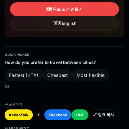
🗺️ 무료 일정 만들기
🇬🇧 English
QUICK PICKER
How do you prefer to travel between cities?
Fastest (KTX)
Cheapest
Most flexible
1/2
📣 공유하기
KakaoTalk
X
Facebook
LINE
🔗 링크 복사
📖 READ NEXT