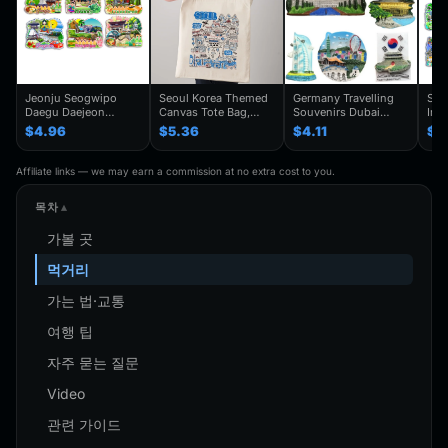
Jeonju Seogwipo
Seoul Korea Themed
Germany Travelling
Seo
Daegu Daejeon
Canvas Tote Bag,
Souvenirs Dubai
Inc
Chuncheon Andong
Seoul Souvenir Gift,
Kuwait Fridge
Gye
$4.96
$5.36
$4.11
$4
South Korea Fridge
Seoul City Shoulder
Stickers Japan
Kor
Magnet Travel
Bag For
Shanghai Korea
Trav
Souvenir Gift
Traveler,Trendy
Finland Mauritius
Han
Affiliate links — we may earn a commission at no extra cost to you.
Handmade Decorative
Folding Shoulder Bag
Fridge Magnets
Refr
Refrigerator
Birthday Gifts
목차
가볼 곳
먹거리
가는 법·교통
여행 팁
자주 묻는 질문
Video
관련 가이드