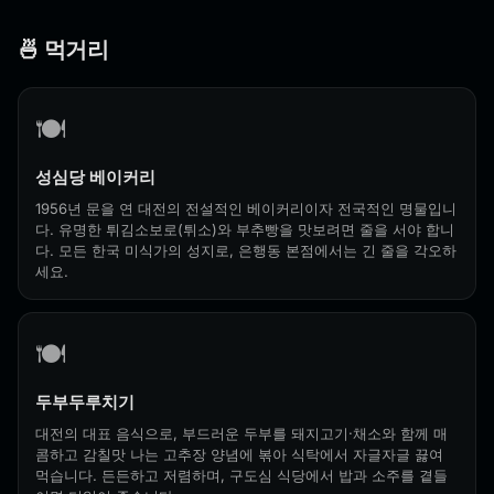
🍜 먹거리
🍽️
성심당 베이커리
1956년 문을 연 대전의 전설적인 베이커리이자 전국적인 명물입니
다. 유명한 튀김소보로(튀소)와 부추빵을 맛보려면 줄을 서야 합니
다. 모든 한국 미식가의 성지로, 은행동 본점에서는 긴 줄을 각오하
세요.
🍽️
두부두루치기
대전의 대표 음식으로, 부드러운 두부를 돼지고기·채소와 함께 매
콤하고 감칠맛 나는 고추장 양념에 볶아 식탁에서 자글자글 끓여
먹습니다. 든든하고 저렴하며, 구도심 식당에서 밥과 소주를 곁들