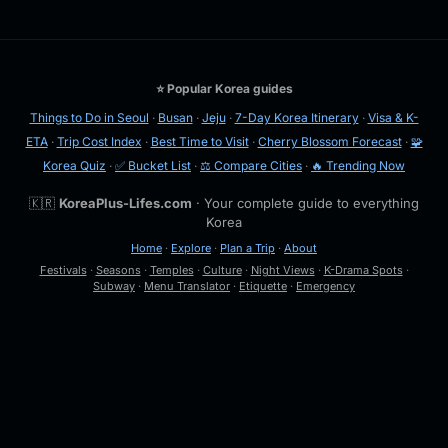
⭐ Popular Korea guides
Things to Do in Seoul
·
Busan
·
Jeju
·
7-Day Korea Itinerary
·
Visa & K-
ETA
·
Trip Cost Index
·
Best Time to Visit
·
Cherry Blossom Forecast
·
🧩
Korea Quiz
·
✅ Bucket List
·
⚖️ Compare Cities
·
🔥 Trending Now
🇰🇷
KoreaPlus-Lifes.com
· Your complete guide to everything
Korea
Home
·
Explore
·
Plan a Trip
·
About
Festivals
·
Seasons
·
Temples
·
Culture
·
Night Views
·
K-Drama Spots
·
Subway
·
Menu Translator
·
Etiquette
·
Emergency
🔍
Esc