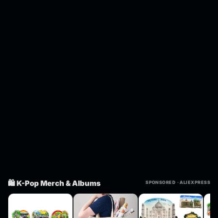
🛍️ K-Pop Merch & Albums
SPONSORED · ALIEXPRESS