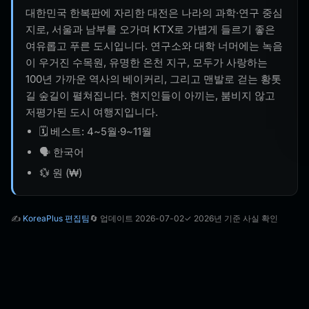
대한민국 한복판에 자리한 대전은 나라의 과학·연구 중심
지로, 서울과 남부를 오가며 KTX로 가볍게 들르기 좋은
여유롭고 푸른 도시입니다. 연구소와 대학 너머에는 녹음
이 우거진 수목원, 유명한 온천 지구, 모두가 사랑하는
100년 가까운 역사의 베이커리, 그리고 맨발로 걷는 황톳
길 숲길이 펼쳐집니다. 현지인들이 아끼는, 붐비지 않고
저평가된 도시 여행지입니다.
🗓️ 베스트: 4~5월·9~11월
🗣️ 한국어
💱 원 (₩)
✍️
KoreaPlus 편집팀
🔄 업데이트 2026-07-02
✓ 2026년 기준 사실 확인