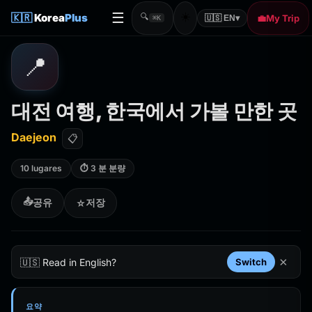
☰
☀️
🇰🇷
Korea
Plus
🔍
💼
My Trip
🇺🇸 EN
▾
⌘K
📍
대전 여행, 한국에서 가볼 만한 곳
Daejeon
📋
10 lugares
⏱ 3 분 분량
📤
공유
저장
☆
×
🇺🇸 Read in English?
Switch
요약