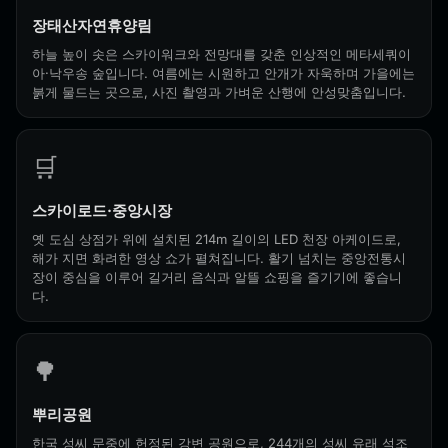
장태산자연휴양림
하늘 높이 솟은 스카이워크와 전망대를 갖춘 인상적인 메타세쿼이
아·낙우송 숲입니다. 여름에는 시원하고 안개가 자욱하며 가을에는
붉게 물드는 곳으로, 사진 촬영과 가벼운 산행에 안성맞춤입니다.
🛒
스카이로드·중앙시장
옛 도심 상점가 위에 설치된 214m 길이의 LED 천장 아케이드로,
해가 지면 화려한 영상 쇼가 펼쳐집니다. 활기 넘치는 중앙전통시
장이 중심을 이루어 길거리 음식과 알뜰 쇼핑을 즐기기에 좋습니
다.
🌳
뿌리공원
한국 성씨 문중에 헌정된 강변 공원으로, 244개의 성씨 유래 석조