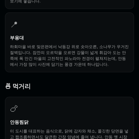
보기에 좋습니다.
📍
부용대
하회마을 바로 맞은편에서 낙동강 위로 솟아오른, 소나무가 우거진
절벽입니다. 잠깐의 오르막을 오르면 강물이 넓게 휘감아 도는 안
쪽에 폭 안긴 마을의 고전적인 파노라마 전경이 펼쳐지는데, 안동
에서 가장 많이 사진에 담기는 풍경 가운데 하나입니다.
🍜 먹거리
🍗
안동찜닭
이 도시를 대표하는 음식으로, 닭에 감자와 채소, 쫄깃한 당면을 넣
고 짭조름하면서도 달큰한 간장 양념에 졸여 냅니다. 안동 옛 시장