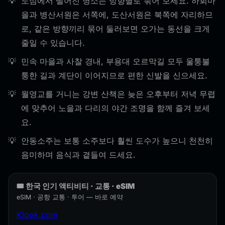
도심에서 떨어진 명소는 방향별로 묶어 보세요. 하회마
을과 병산서원은 서쪽에, 도산서원은 북쪽에 자리하므
로, 같은 방향끼리 묶어 둘러보면 오가는 동선을 크게
줄일 수 있습니다.
민속 마을과 사찰 경내, 부용대 오르막길 모두 울퉁불
퉁한 길과 계단이 이어지므로 편한 신발을 신으세요.
월영교를 거니는 강변 산책은 늦은 오후부터 저녁 무렵
에 맞추어 노을과 다리의 야간 조명을 함께 즐겨 보세
요.
안동소주는 보통 소주보다 훨씬 도수가 높으니 천천히
음미하며 음식과 곁들여 드세요.
🎟️ 한국 인기 액티비티 · 교통 · eSIM
eSIM · 공항 교통 · 투어 — 바로 예약
Klook.com