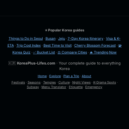
⭐ Popular Korea guides
Things to Do in Seoul
·
Busan
·
Jeju
·
7-Day Korea Itinerary
·
Visa & K-
ETA
·
Trip Cost Index
·
Best Time to Visit
·
Cherry Blossom Forecast
·
🧩
Korea Quiz
·
✅ Bucket List
·
⚖️ Compare Cities
·
🔥 Trending Now
🇰🇷
KoreaPlus-Lifes.com
· Your complete guide to everything
Korea
Home
·
Explore
·
Plan a Trip
·
About
Festivals
·
Seasons
·
Temples
·
Culture
·
Night Views
·
K-Drama Spots
·
Subway
·
Menu Translator
·
Etiquette
·
Emergency