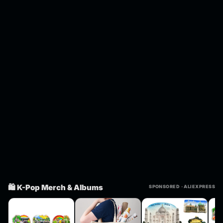
🛍️ K-Pop Merch & Albums
SPONSORED · ALIEXPRESS