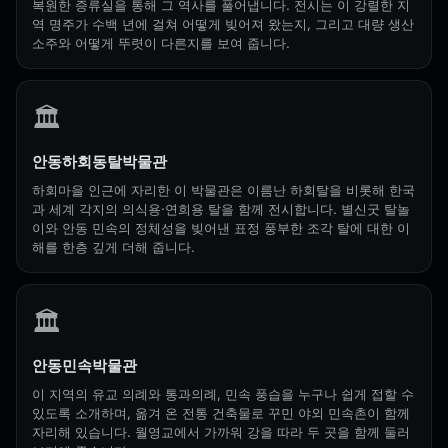
복원한 증류실을 통해 그 역사를 풀어냅니다. 전시는 이 강렬한 지
역 명주가 수백 년에 걸쳐 어떻게 빚어져 왔는지, 그리고 대량 생산
소주와 어떻게 뚜렷이 다른지를 보여 줍니다.
🏛️
안동하회동탈박물관
하회마을 인근에 자리한 이 박물관은 이름난 하회탈을 비롯해 한국
과 세계 각지의 의식용·연희용 탈을 함께 전시합니다. 별신굿 탈놀
이와 안동 민속의 정체성을 빚어낸 표정 풍부한 조각 탈에 대한 이
해를 한층 깊게 더해 줍니다.
🏛️
안동민속박물관
이 지역의 유교 의례와 통과의례, 민속 풍습을 누구나 쉽게 접할 수
있도록 소개하며, 옮겨 온 전통 건축물로 꾸민 야외 민속촌이 함께
자리해 있습니다. 월영교에서 가까워 강을 따라 두 곳을 함께 둘러