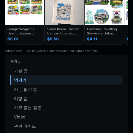
Jeonju Seogwipo
Seoul Korea Themed
Germany Travelling
Seo
Daegu Daejeon
Canvas Tote Bag,
Souvenirs Dubai
Inc
Chuncheon Andong
Seoul Souvenir Gift,
Kuwait Fridge
Gye
$5.01
$5.58
$4.11
$4
South Korea Fridge
Seoul City Shoulder
Stickers Japan
Kor
Magnet Travel
Bag For
Shanghai Korea
Trav
Souvenir Gift
Traveler,Trendy
Finland Mauritius
Han
Affiliate links — we may earn a commission at no extra cost to you.
Handmade Decorative
Folding Shoulder Bag
Fridge Magnets
Refr
Refrigerator
Birthday Gifts
목차
가볼 곳
먹거리
가는 법·교통
여행 팁
자주 묻는 질문
Video
관련 가이드