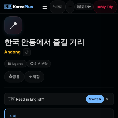
☰
☀️
🇰🇷
Korea
Plus
🔍
💼
My Trip
🇺🇸 EN
▾
⌘K
📍
한국 안동에서 즐길 거리
Andong
📋
10 lugares
⏱ 4 분 분량
📤
공유
저장
☆
×
🇺🇸 Read in English?
Switch
요약