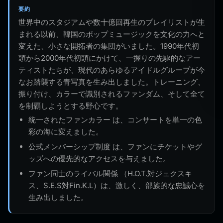
要約
世界中のスタジアムや数十億回再生のプレイリストが生
まれる以前、韓国のポップミュージックを文化の力へと
変えた、小さな開拓者の集団がいました。1990年代初
頭から2000年代初頭にかけて、一握りの先駆的なアー
ティストたちが、現代のあらゆるアイドルグループが今
なお踏襲する青写真を生み出しました。トレーニング、
振り付け、カラーで識別されるファンダム、そして全て
を制覇しようとする野心です。
統一されたファンカラー は、コンサートを単一の色
彩の海に変えました。
公式メンバーシップ制度 は、ファンにチケットやグ
ッズへの優先的なアクセスを与えました。
ファン同士のライバル関係 （H.O.T.対ジェクスキ
ス、S.E.S対Fin.K.L）は、激しく、部族的な忠誠心を
生み出しました。