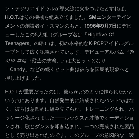
ソ・テジワアイドゥルが導火線に火をつけたとすれば、
H.O.T.
はその機械を組み立てました。
SMエンターテイン
メント
の創設者イ・スマンのもと、
1996年9月7日
にデビ
ューしたこの5人組（グループ名は「Highfive Of
Teenagers」の略）は、初の本格的なK-POPアイドルグル
ープとして広く認識されています。デビューアルバム
『전
사의 후예（戦士の末裔）』
は大ヒットとなり、
「Candy」などの続くヒット曲は彼らを国民的現象へと
押し上げました。
H.O.T.が重要だったのは、彼らが
どのように
作られたかと
いう点にあります。自然発生的に結成されたバンドではな
く、彼らは意図的に組み立てられ、トレーニングされ、パ
ッケージ化されました——ルックスと才能でオーディショ
ンされ、歌とダンスを叩き込まれ、一つの完成された製品
として売り出されたのです。このグループの意図的な「製