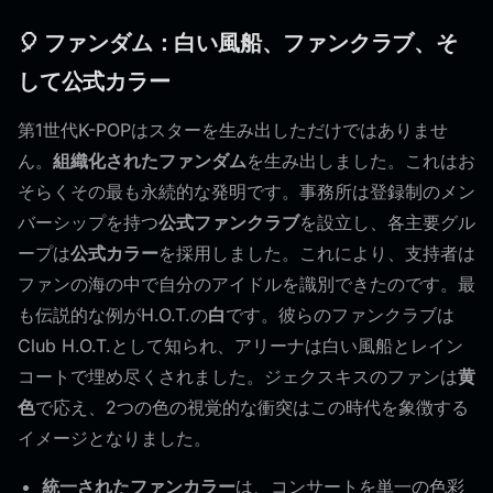
🎈 ファンダム：白い風船、ファンクラブ、そ
して公式カラー
第1世代K-POPはスターを生み出しただけではありませ
ん。
組織化されたファンダム
を生み出しました。これはお
そらくその最も永続的な発明です。事務所は登録制のメン
バーシップを持つ
公式ファンクラブ
を設立し、各主要グル
ープは
公式カラー
を採用しました。これにより、支持者は
ファンの海の中で自分のアイドルを識別できたのです。最
も伝説的な例がH.O.T.の
白
です。彼らのファンクラブは
Club H.O.T.として知られ、アリーナは白い風船とレイン
コートで埋め尽くされました。ジェクスキスのファンは
黄
色
で応え、2つの色の視覚的な衝突はこの時代を象徴する
イメージとなりました。
統一されたファンカラー
は、コンサートを単一の色彩