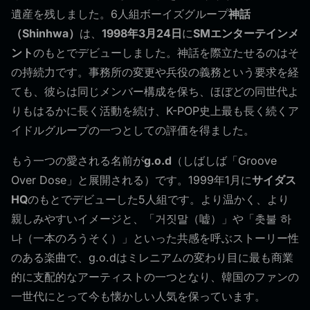
遺産を残しました。6人組ボーイズグループ
神話
（Shinhwa）
は、
1998年3月24日
に
SMエンターテインメ
ント
のもとでデビューしました。神話を際立たせるのはそ
の持続力です。事務所の変更や兵役の義務という要求を経
ても、彼らは同じメンバー構成を保ち、ほぼどの同世代よ
りもはるかに長く活動を続け、K-POP史上最も長く続くア
イドルグループの一つとしての評価を得ました。
もう一つの愛される名前が
g.o.d
（しばしば「Groove
Over Dose」と展開される）です。1999年1月に
サイダス
HQ
のもとでデビューした5人組です。より温かく、より
親しみやすいイメージと、「거짓말（嘘）」や「촛불 하
나（一本のろうそく）」といった共感を呼ぶストーリー性
のある楽曲で、g.o.dはミレニアムの変わり目に最も商業
的に支配的なアーティストの一つとなり、韓国のファンの
一世代にとって今も懐かしい人気を保っています。