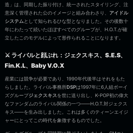
造」は、同期した振り付け、統一されたスタイリング、注
意深く管理された公のイメージと組み合わさり、
アイドル
システム
として知られるひな型となりました。その後数十
年にわたって続いたほぼすべてのグループが、H.O.T.が確
立したこのモデルによって形作られることになります。
⚔️ ライバルと顔ぶれ：ジェクスキス、S.E.S、
Fin.K.L、Baby V.O.X
産業には競争が必要であり、1990年代後半はそれをもた
らしました。ライバル事務所
DSP
は1997年に6人組ボーイ
ズグループ
ジェクスキス
を世に送り出し、K-POP初の偉大
なファンダムのライバル関係の一つ——H.O.T.対ジェクス
キス——を生み出しました。これは多くのティーンエイジ
ャーにとってこの時代を象徴するものでした。