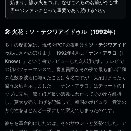
始まり、誰が火をつけ、なぜこれらの名前が今も世
界中のファンにとって重要であり続けるのか。
🎤 火花：ソ・テジワアイドゥル（1992年）
多くの歴史家は、現代K-POPの夜明けを
ソ・テジワアイド
ゥル
にさかのぼります。1992年4月に
「ナン・アラヨ（I
Know）」
という曲でデビューした3人組です。テレビで
の初パフォーマンスで、審査員団がその夜で最も低い部類
の点数を彼らに与えたことは有名ですが、大衆はまったく
違う反応を示しました。「ナン・アラヨ」はチャートのト
ップに立ち、驚くほど長い週数にわたってその座を維持
し、莫大な売り上げを記録して、韓国のポピュラー音楽の
方向性をほとんど一夜にして変えてしまったのです。
彼らを革命的にしたのは、そのサウンドと姿勢でした。ア