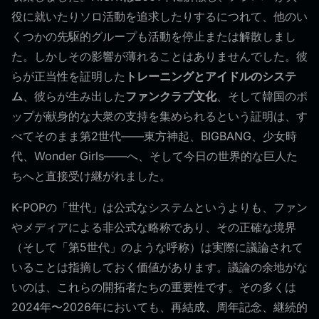
役に就いたりソロ活動を追求したりするにつれて、他のい
くつかの先駆的グループも活動を停止または解散しまし
た。しかしその影響が薄れることはありませんでした。彼
らが正当性を証明した
トレーニングとアイドルのシステ
ム
、彼らが生み出した
ファンクラブ文化
、そして韓国のポ
ップが献身的な大衆の支持を集められるという証明は、す
べてそのまま第2世代——東方神起、BIGBANG、少女時
代、Wonder Girls——へ、そして今日の世界的な巨人た
ちへと直接受け継がれました。
K-POPの「世代」は公式なシステムというよりも、ファン
やメディアによる非公式な略称であり、その正確な境界
（そして「第5世代」のような呼称）は実際に議論されて
いることは指摘しておく価値があります。議論の余地がな
いのは、これらの開拓者たちの重要性です。その多くは
2024年〜2026年においても、再結成、周年記念、継続的