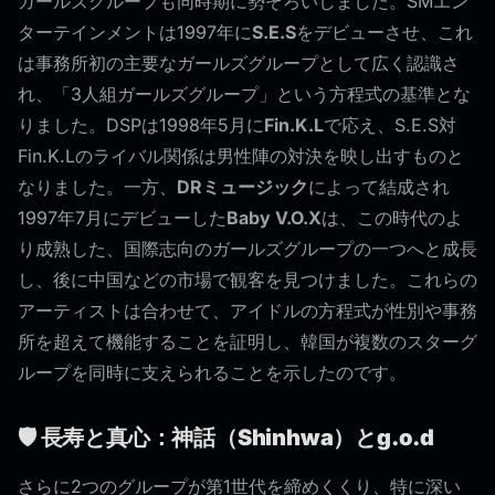
ガールズグループも同時期に勢ぞろいしました。SMエン
ターテインメントは1997年に
S.E.S
をデビューさせ、これ
は事務所初の主要なガールズグループとして広く認識さ
れ、「3人組ガールズグループ」という方程式の基準とな
りました。DSPは1998年5月に
Fin.K.L
で応え、S.E.S対
Fin.K.Lのライバル関係は男性陣の対決を映し出すものと
なりました。一方、
DRミュージック
によって結成され
1997年7月にデビューした
Baby V.O.X
は、この時代のよ
り成熟した、国際志向のガールズグループの一つへと成長
し、後に中国などの市場で観客を見つけました。これらの
アーティストは合わせて、アイドルの方程式が性別や事務
所を超えて機能することを証明し、韓国が複数のスターグ
ループを同時に支えられることを示したのです。
🛡️ 長寿と真心：神話（Shinhwa）とg.o.d
さらに2つのグループが第1世代を締めくくり、特に深い