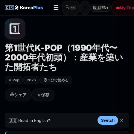
☰
☀️
🇰🇷
🎤 Korea
Plus
🔍
💼
My Trip
🇺🇸 EN
▾
⌘K
1️⃣
第1世代K-POP（1990年代〜
2000年代初頭）：産業を築い
た開拓者たち
K-Pop
2026
⏱ 1 分で読める
📤
シェア
保存
☆
×
🇺🇸 Read in English?
Switch