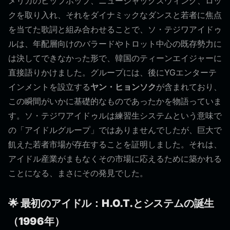
メリカのヒップホップ、ニュージャックスウィング、ロッ
クを取り入れ、それをダイナミックなダンスと若者に焦点
を当てた歌詞と組み合わせることで、ソ・テジワアイドゥ
ルは、年配層向けのバラードやトロット中心の既存勢力に
は決してできなかった形で、韓国のティーンエイジャーに
直接語りかけました。グループには、後にYGエンターテ
インメントを設立する
ヤン・ヒョンソク
が含まれており、
この瞬間がいかに基礎的なものであったかを物語っていま
す。ソ・テジワアイドゥルは練習生システムという意味で
の「アイドルグループ」ではありませんでしたが、巨大で
飢えた若者市場が存在することを証明しました。それは、
アイドル産業がまもなくその市場に応えるために築かれる
ことになる、まさにその発見でした。
🌟 最初のアイドル：H.O.T.とシステムの誕生
（1996年）