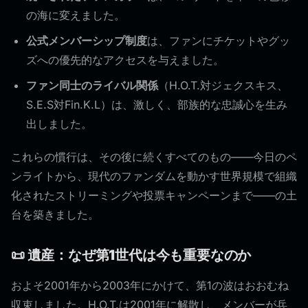
の海に変えました。
公式メンバーシップ制度
は、ファンにチケットやグッ
ズへの優先的なアクセスを与えました。
ファン同士のライバル関係
（H.O.T.対ジェクスキス、
S.E.S対Fin.K.L）は、激しく、部族的な忠誠心を生み
出しました。
これらの慣行は、その後に続くすべてのもの——今日のペ
ンライトから、現代のファンダムを動かす世界規模で組織
化されたストリーミングや投票キャンペーンまで——の土
台を築きました。
📜 遺産：なぜ第1世代は今も重要なのか
およそ2001年から2003年にかけて、第1の波はおおむね
収束しました。H.O.T.は2001年に解散し、メンバーが兵