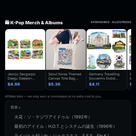
🛍️ K-Pop Merch & Albums
SPONSORED · ALIEXPRESS
Jeonju Seogwipo
Seoul Korea Themed
Germany Travelling
Seo
Daegu Daejeon
Canvas Tote Bag,
Souvenirs Dubai
Inc
Chuncheon Andong
Seoul Souvenir Gift,
Kuwait Fridge
Gye
$4.96
$5.36
$4.11
$4
South Korea Fridge
Seoul City Shoulder
Stickers Japan
Kor
Magnet Travel
Bag For
Shanghai Korea
Trav
Souvenir Gift
Traveler,Trendy
Finland Mauritius
Han
Affiliate links — we may earn a commission at no extra cost to you.
Handmade Decorative
Folding Shoulder Bag
Fridge Magnets
Refr
Refrigerator
Birthday Gifts
目次
火花：ソ・テジワアイドゥル（1992年）
最初のアイドル：H.O.T.とシステムの誕生（1996年）
ライバルと顔ぶれ：ジェクスキス、S.E.S、Fin.K.L、