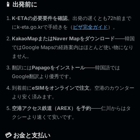
📱 出発前に
K-ETAの必要要件を確認
。出発の遅くとも72h前まで
にk-eta.go.krで手続きを（
ビザ完全ガイド
）。
KakaoMapまたはNaver Mapをダウンロード
——韓国
ではGoogle Mapsの経路案内はほとんど使い物になり
ません。
翻訳には
Papagoをインストール
——韓国語では
Google翻訳より優秀です。
到着前に
eSIMをオンラインで注文
。空港のカウンター
より安く済みます。
空港アクセス鉄道（AREX）を予約
——仁川からはタ
クシーより速くて安いです。
💳 お金と支払い