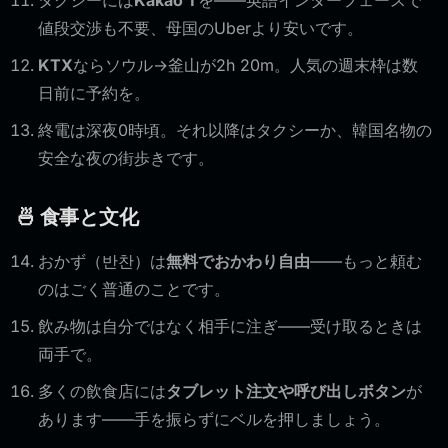
タクシーには
Kakao T
を——英語インターフェースで
値段交渉も不要、母国のUberより安いです。
KTX
ならソウル→釜山が2h 20m。人気の週末枠は数
日前に予約を。
終電は深夜0時頃。それ以降はタクシーか、韓国名物の
安全な夜の街歩きです。
🍜 食事と文化
おかず（반찬）は
無料でおかわり自由
——もっと頼む
のはごく普通のことです。
飲み物は自分ではなく相手に注ぎ——受け取るときは
両手で。
多くの飲食店には
タブレット注文や呼び出しボタン
が
あります——手を振らずにベルを押しましょう。