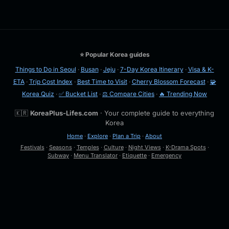
⭐ Popular Korea guides
Things to Do in Seoul
·
Busan
·
Jeju
·
7-Day Korea Itinerary
·
Visa & K-
ETA
·
Trip Cost Index
·
Best Time to Visit
·
Cherry Blossom Forecast
·
🧩
Korea Quiz
·
✅ Bucket List
·
⚖️ Compare Cities
·
🔥 Trending Now
🇰🇷
KoreaPlus-Lifes.com
· Your complete guide to everything
Korea
Home
·
Explore
·
Plan a Trip
·
About
Festivals
·
Seasons
·
Temples
·
Culture
·
Night Views
·
K-Drama Spots
·
Subway
·
Menu Translator
·
Etiquette
·
Emergency