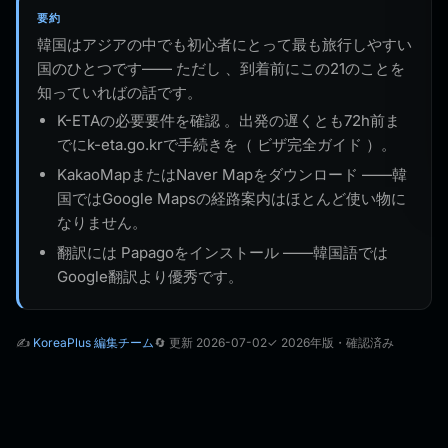
要約
韓国はアジアの中でも初心者にとって最も旅行しやすい
国のひとつです—— ただし 、到着前にこの21のことを
知っていればの話です。
K-ETAの必要要件を確認 。出発の遅くとも72h前ま
でにk-eta.go.krで手続きを（ ビザ完全ガイド ）。
KakaoMapまたはNaver Mapをダウンロード ——韓
国ではGoogle Mapsの経路案内はほとんど使い物に
なりません。
翻訳には Papagoをインストール ——韓国語では
Google翻訳より優秀です。
✍️
KoreaPlus 編集チーム
🔄 更新 2026-07-02
✓ 2026年版・確認済み