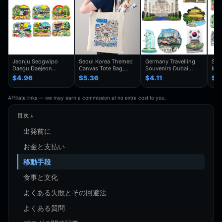
Jeonju Seogwipo
Seoul Korea Themed
Germany Travelling
Seo
Daegu Daejeon
Canvas Tote Bag,
Souvenirs Dubai
Inc
Chuncheon Andong
Seoul Souvenir Gift,
Kuwait Fridge
Gye
$4.96
$5.36
$4.11
$4
South Korea Fridge
Seoul City Shoulder
Stickers Japan
Kor
Magnet Travel
Bag For
Shanghai Korea
Trav
Souvenir Gift
Traveler,Trendy
Finland Mauritius
Han
Affiliate links — we may earn a commission at no extra cost to you.
Handmade Decorative
Folding Shoulder Bag
Fridge Magnets
Refr
Refrigerator
Birthday Gifts
目次
出発前に
お金と支払い
移動手段
食事と文化
よくある失敗とその回避法
よくある質問