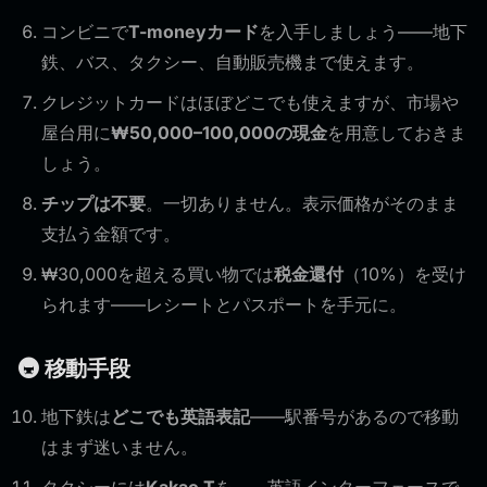
コンビニで
T-moneyカード
を入手しましょう——地下
鉄、バス、タクシー、自動販売機まで使えます。
クレジットカードはほぼどこでも使えますが、市場や
屋台用に
₩50,000–100,000の現金
を用意しておきま
しょう。
チップは不要
。一切ありません。表示価格がそのまま
支払う金額です。
₩30,000を超える買い物では
税金還付
（10%）を受け
られます——レシートとパスポートを手元に。
🚇 移動手段
地下鉄は
どこでも英語表記
——駅番号があるので移動
はまず迷いません。