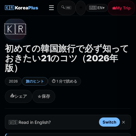
☰
☀️
🇰🇷
Korea
Plus
🔍
💼
My Trip
🇺🇸 EN
▾
⌘K
🇰🇷
初めての韓国旅行で必ず知って
おきたい21のコツ（2026年
版）
2026
旅のヒント
⏱ 1 分で読める
📤
シェア
保存
☆
×
🇺🇸 Read in English?
Switch