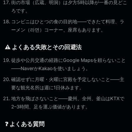
街の市場（広蔵、明洞）は夕方5時以降が一番の見どこ
ろです。
コンビニはひとつの食の目的地——できたて料理、ラ
ーメン（라면）コーナー、座席もあります。
⚠️ よくある失敗とその回避法
徒歩や公共交通の経路にGoogle Mapsを頼らないこと
——NaverかKakaoを使いましょう。
確認せずに月曜・火曜に宮殿を予定しないこと——主
要な観光名所は週に1日休みます。
地方を飛ばさないこと——慶州、全州、釜山はKTXで
2–3時間、足を運ぶ価値があります。
❓ よくある質問