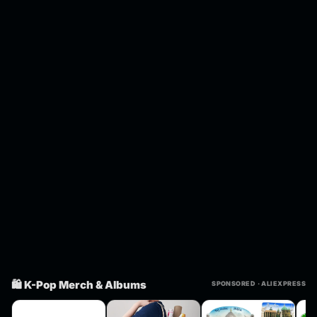
🛍️ K-Pop Merch & Albums
SPONSORED · ALIEXPRESS