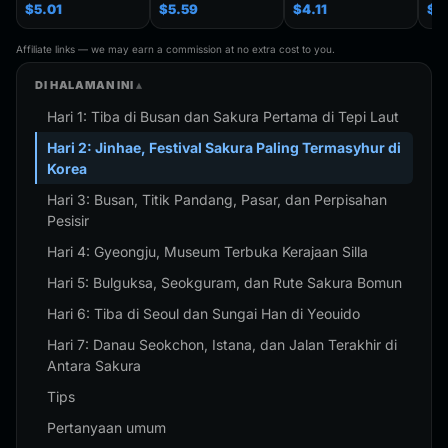
Chuncheon Andong
Seoul Souvenir Gift,
Kuwait Fridge
Gye
$5.01
$5.59
$4.11
$4
South Korea Fridge
Seoul City Shoulder
Stickers Japan
Kor
Magnet Travel
Bag For
Shanghai Korea
Trav
Souvenir Gift
Traveler,Trendy
Finland Mauritius
Han
Affiliate links — we may earn a commission at no extra cost to you.
Handmade Decorative
Folding Shoulder Bag
Fridge Magnets
Refr
Refrigerator
Birthday Gifts
DI HALAMAN INI
Hari 1: Tiba di Busan dan Sakura Pertama di Tepi Laut
Hari 2: Jinhae, Festival Sakura Paling Termasyhur di
Korea
Hari 3: Busan, Titik Pandang, Pasar, dan Perpisahan
Pesisir
Hari 4: Gyeongju, Museum Terbuka Kerajaan Silla
Hari 5: Bulguksa, Seokguram, dan Rute Sakura Bomun
Hari 6: Tiba di Seoul dan Sungai Han di Yeouido
Hari 7: Danau Seokchon, Istana, dan Jalan Terakhir di
Antara Sakura
Tips
Pertanyaan umum