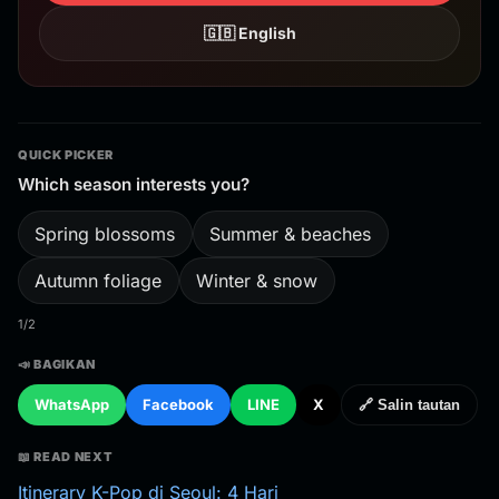
🇬🇧 English
QUICK PICKER
Which season interests you?
Spring blossoms
Summer & beaches
Autumn foliage
Winter & snow
1/2
📣 BAGIKAN
WhatsApp
Facebook
LINE
X
🔗 Salin tautan
📖 READ NEXT
Itinerary K-Pop di Seoul: 4 Hari