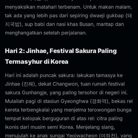
menyaksikan matahari terbenam. Untuk makan malam,
tak ada yang lebih pas dari sepiring dwaeji gukbap (돼
지국밥), sup babi dan nasi khas Busan, mantap dan
menghangatkan setelah perjalanan.
Hari 2: Jinhae, Festival Sakura Paling
Termasyhur di Korea
Hari ini adalah puncak sakura: lakukan tamasya ke
Jinhae (진해), dekat Changwon, tuan rumah festival
sakura Gunhangje, yang paling tersohor di negeri ini.
Mulailah pagi di stasiun Gyeonghwa (경화역), bekas rel
kereta terbengkalai yang menjelma terowongan bunga
tempat kelopak berguguran di atas rel: citra paling
ikonis dari musim semi Korea. Menjelang siang,
menujulah ke anak sungai Yeojwacheon (여좌천), yang