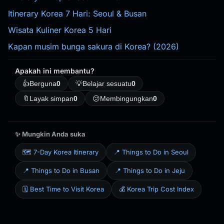
Itinerary Korea 7 Hari: Seoul & Busan
Wisata Kuliner Korea 5 Hari
Kapan musim bunga sakura di Korea? (2026)
Apakah ini membantu?
👍
Berguna
0
💡
Belajar sesuatu
0
🔖
Layak simpan
0
😕
Membingungkan
0
✨ Mungkin Anda suka
🗺️ 7-Day Korea Itinerary
📍 Things to Do in Seoul
📍 Things to Do in Busan
📍 Things to Do in Jeju
🗓️ Best Time to Visit Korea
💰 Korea Trip Cost Index