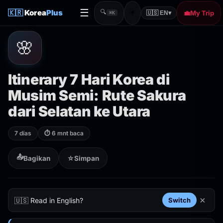
☰
☀️
🇰🇷
Korea
Plus
🔍
💼
My Trip
🇺🇸 EN
▾
⌘K
🌸
Itinerary 7 Hari Korea di
Musim Semi: Rute Sakura
dari Selatan ke Utara
7 días
⏱ 6 mnt baca
📤
Bagikan
☆
Simpan
×
🇺🇸 Read in English?
Switch