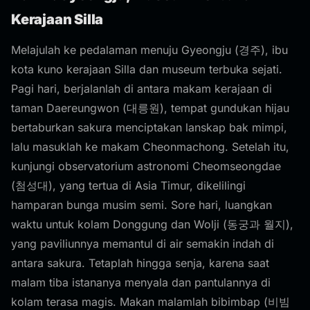
Kerajaan Silla
Melajulah ke pedalaman menuju Gyeongju (경주), ibu
kota kuno kerajaan Silla dan museum terbuka sejati.
Pagi hari, berjalanlah di antara makam kerajaan di
taman Daereungwon (대릉원), tempat gundukan hijau
bertaburkan sakura menciptakan lanskap bak mimpi,
lalu masuklah ke makam Cheonmachong. Setelah itu,
kunjungi observatorium astronomi Cheomseongdae
(첨성대), yang tertua di Asia Timur, dikelilingi
hamparan bunga musim semi. Sore hari, luangkan
waktu untuk kolam Donggung dan Wolji (동궁과 월지),
yang paviliunnya memantul di air semakin indah di
antara sakura. Tetaplah hingga senja, karena saat
malam tiba istananya menyala dan pantulannya di
kolam terasa magis. Makan malamlah bibimbap (비빔