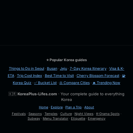
⭐ Popular Korea guides
Things to Do in Seoul
·
Busan
·
Jeju
·
7-Day Korea Itinerary
·
Visa & K-
ETA
·
Trip Cost Index
·
Best Time to Visit
·
Cherry Blossom Forecast
·
🧩
Korea Quiz
·
✅ Bucket List
·
⚖️ Compare Cities
·
🔥 Trending Now
🇰🇷
KoreaPlus-Lifes.com
· Your complete guide to everything
Korea
Home
·
Explore
·
Plan a Trip
·
About
Festivals
·
Seasons
·
Temples
·
Culture
·
Night Views
·
K-Drama Spots
·
Subway
·
Menu Translator
·
Etiquette
·
Emergency