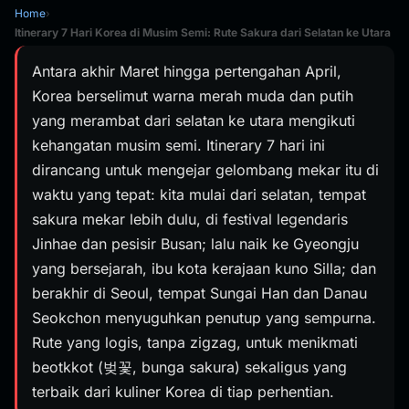
Home
›
Itinerary 7 Hari Korea di Musim Semi: Rute Sakura dari Selatan ke Utara
Antara akhir Maret hingga pertengahan April,
Korea berselimut warna merah muda dan putih
yang merambat dari selatan ke utara mengikuti
kehangatan musim semi. Itinerary 7 hari ini
dirancang untuk mengejar gelombang mekar itu di
waktu yang tepat: kita mulai dari selatan, tempat
sakura mekar lebih dulu, di festival legendaris
Jinhae dan pesisir Busan; lalu naik ke Gyeongju
yang bersejarah, ibu kota kerajaan kuno Silla; dan
berakhir di Seoul, tempat Sungai Han dan Danau
Seokchon menyuguhkan penutup yang sempurna.
Rute yang logis, tanpa zigzag, untuk menikmati
beotkkot (벚꽃, bunga sakura) sekaligus yang
terbaik dari kuliner Korea di tiap perhentian.