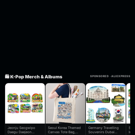
🛍️ K-Pop Merch & Albums
SPONSORED · ALIEXPRESS
Jeonju Seogwipo
Seoul Korea Themed
Germany Travelling
Seo
Daegu Daejeon
Canvas Tote Bag,
Souvenirs Dubai
Inc