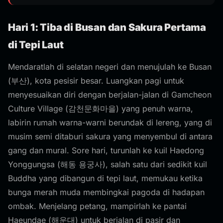
Hari 1: Tiba di Busan dan Sakura Pertama
di Tepi Laut
Mendaratlah di selatan negeri dan menujulah ke Busan
(부산), kota pesisir besar. Luangkan pagi untuk
menyesuaikan diri dengan berjalan-jalan di Gamcheon
Culture Village (감천문화마을) yang penuh warna,
labirin rumah warna-warni berundak di lereng, yang di
musim semi ditaburi sakura yang menyembul di antara
gang dan mural. Sore hari, turunlah ke kuil Haedong
Yonggungsa (해동 용궁사), salah satu dari sedikit kuil
Buddha yang dibangun di tepi laut, memukau ketika
bunga merah muda membingkai pagoda di hadapan
ombak. Menjelang petang, mampirlah ke pantai
Haeundae (해운대) untuk berjalan di pasir dan