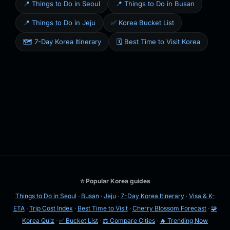
📍 Things to Do in Seoul
📍 Things to Do in Busan
📍 Things to Do in Jeju
✅ Korea Bucket List
🗺️ 7-Day Korea Itinerary
🗓️ Best Time to Visit Korea
⭐ Popular Korea guides
Things to Do in Seoul
·
Busan
·
Jeju
·
7-Day Korea Itinerary
·
Visa & K-
ETA
·
Trip Cost Index
·
Best Time to Visit
·
Cherry Blossom Forecast
·
🧩
Korea Quiz
·
✅ Bucket List
·
⚖️ Compare Cities
·
🔥 Trending Now