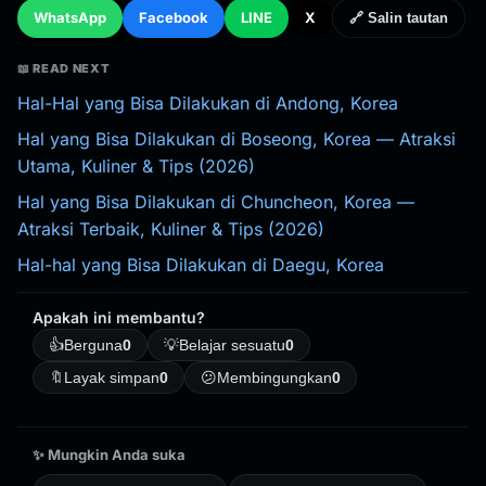
WhatsApp
Facebook
LINE
X
🔗 Salin tautan
📖 READ NEXT
Hal-Hal yang Bisa Dilakukan di Andong, Korea
Hal yang Bisa Dilakukan di Boseong, Korea — Atraksi
Utama, Kuliner & Tips (2026)
Hal yang Bisa Dilakukan di Chuncheon, Korea —
Atraksi Terbaik, Kuliner & Tips (2026)
Hal-hal yang Bisa Dilakukan di Daegu, Korea
Apakah ini membantu?
👍
Berguna
0
💡
Belajar sesuatu
0
🔖
Layak simpan
0
😕
Membingungkan
0
✨ Mungkin Anda suka