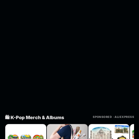
🛍️ K-Pop Merch & Albums
SPONSORED · ALIEXPRESS