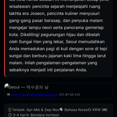
wisatawan: pencinta sejarah menjelajahi ruang
takhta era Joseon, pencinta kuliner menyusuri
gang-gang pasar berasap, dan penyuka malam
mengejar lampu neon serta panorama gemerlap
kota. Dikelilingi pegunungan hijau dan dibelah
oleh Sungai Han yang lebar, Seoul memudahkan
Anda memadukan pagi di kuil dengan sore di tepi
sungai dan berburu jajanan kaki lima hingga larut
malam. Inilah pengalaman-pengalaman yang
sebaiknya menjadi inti perjalanan Anda.
📷
Eunmi Park
/
Wikimedia Commons
(CC BY-SA 4.0)
🗓️ Terbaik: Apr–Mei & Sep–Nov
🗣️ Bahasa Korea
💱 KRW (₩)
⏱️ 3–4 hari
✈️ Bandara Incheon