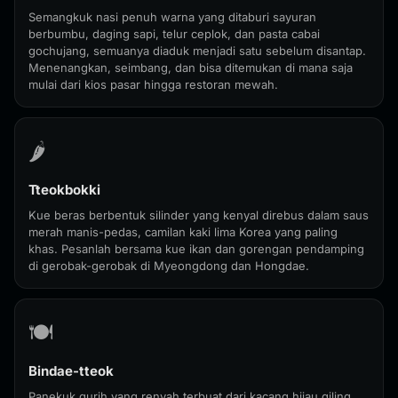
Semangkuk nasi penuh warna yang ditaburi sayuran
berbumbu, daging sapi, telur ceplok, dan pasta cabai
gochujang, semuanya diaduk menjadi satu sebelum disantap.
Menenangkan, seimbang, dan bisa ditemukan di mana saja
mulai dari kios pasar hingga restoran mewah.
🌶️
Tteokbokki
Kue beras berbentuk silinder yang kenyal direbus dalam saus
merah manis-pedas, camilan kaki lima Korea yang paling
khas. Pesanlah bersama kue ikan dan gorengan pendamping
di gerobak-gerobak di Myeongdong dan Hongdae.
🍽️
Bindae-tteok
Panekuk gurih yang renyah terbuat dari kacang hijau giling,