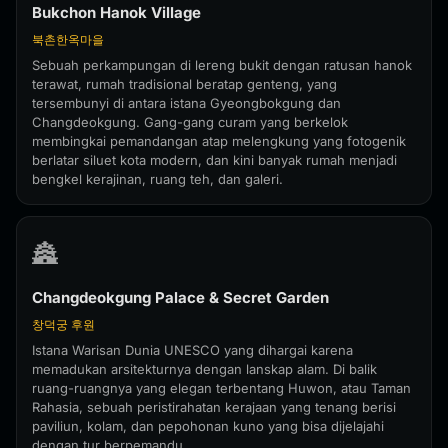
Bukchon Hanok Village
북촌한옥마을
Sebuah perkampungan di lereng bukit dengan ratusan hanok
terawat, rumah tradisional beratap genteng, yang
tersembunyi di antara istana Gyeongbokgung dan
Changdeokgung. Gang-gang curam yang berkelok
membingkai pemandangan atap melengkung yang fotogenik
berlatar siluet kota modern, dan kini banyak rumah menjadi
bengkel kerajinan, ruang teh, dan galeri.
🏯
Changdeokgung Palace & Secret Garden
창덕궁 후원
Istana Warisan Dunia UNESCO yang dihargai karena
memadukan arsitekturnya dengan lanskap alam. Di balik
ruang-ruangnya yang elegan terbentang Huwon, atau Taman
Rahasia, sebuah peristirahatan kerajaan yang tenang berisi
paviliun, kolam, dan pepohonan kuno yang bisa dijelajahi
dengan tur berpemandu.