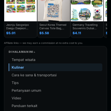
Jeonju Seogwipo
Seoul Korea Themed
Germany Travelling
Seo
Daegu Daejeon
Canvas Tote Bag,
Souvenirs Dubai
Inc
Chuncheon Andong
Seoul Souvenir Gift,
Kuwait Fridge
Gye
$5.01
$5.58
$4.11
$4
South Korea Fridge
Seoul City Shoulder
Stickers Japan
Kor
Magnet Travel
Bag For
Shanghai Korea
Trav
Souvenir Gift
Traveler,Trendy
Finland Mauritius
Han
Affiliate links — we may earn a commission at no extra cost to you.
Handmade Decorative
Folding Shoulder Bag
Fridge Magnets
Refr
Refrigerator
Birthday Gifts
DI HALAMAN INI
Tempat wisata
Kuliner
Cara ke sana & transportasi
Tips
Pertanyaan umum
Video
Panduan terkait