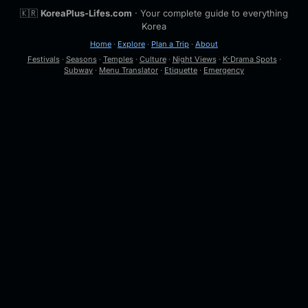
🇰🇷
KoreaPlus-Lifes.com
· Your complete guide to everything
Korea
Home
·
Explore
·
Plan a Trip
·
About
Festivals
·
Seasons
·
Temples
·
Culture
·
Night Views
·
K-Drama Spots
·
Subway
·
Menu Translator
·
Etiquette
·
Emergency
🔍
Esc