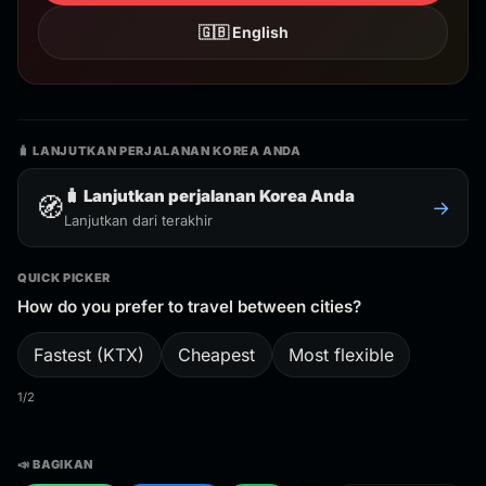
🇬🇧 English
🧳 LANJUTKAN PERJALANAN KOREA ANDA
🧳 Lanjutkan perjalanan Korea Anda
🧭
→
Lanjutkan dari terakhir
QUICK PICKER
How do you prefer to travel between cities?
Fastest (KTX)
Cheapest
Most flexible
1/2
📣 BAGIKAN