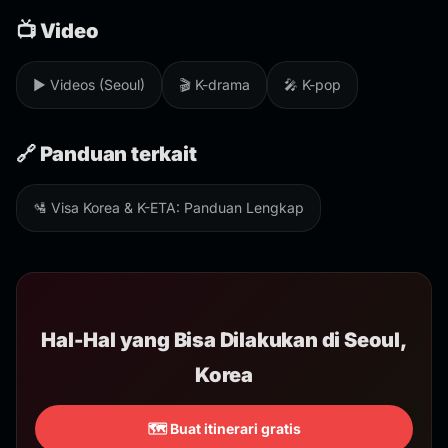
📺 Video
▶️ Videos (Seoul)
🎬 K-drama
🎤 K-pop
🔗 Panduan terkait
🛂 Visa Korea & K-ETA: Panduan Lengkap
Hal-Hal yang Bisa Dilakukan di Seoul,
Korea
🗺️ Buat itinerari gratis