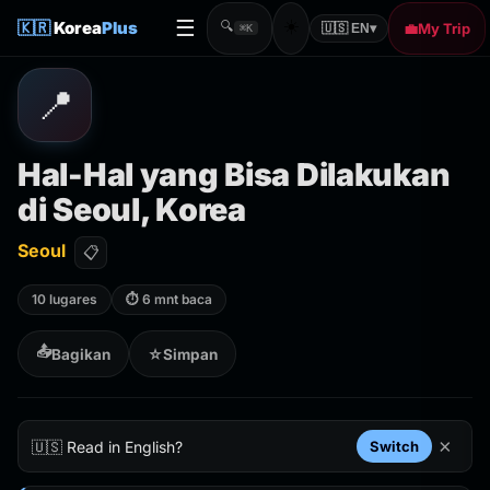
☰
☀️
🇰🇷
Korea
Plus
🔍
💼
My Trip
🇺🇸 EN
▾
⌘K
📍
Hal-Hal yang Bisa Dilakukan
di Seoul, Korea
Seoul
📋
10 lugares
⏱ 6 mnt baca
📤
Bagikan
☆
Simpan
×
🇺🇸 Read in English?
Switch