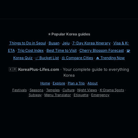
⭐ Popular Korea guides
Things to Do in Seoul
·
Busan
·
Jeju
·
7-Day Korea Itinerary
·
Visa & K-
ETA
·
Trip Cost Index
·
Best Time to Visit
·
Cherry Blossom Forecast
·
🧩
Korea Quiz
·
✅ Bucket List
·
⚖️ Compare Cities
·
🔥 Trending Now
🇰🇷
KoreaPlus-Lifes.com
· Your complete guide to everything
Korea
Home
·
Explore
·
Plan a Trip
·
About
Festivals
·
Seasons
·
Temples
·
Culture
·
Night Views
·
K-Drama Spots
·
Subway
·
Menu Translator
·
Etiquette
·
Emergency