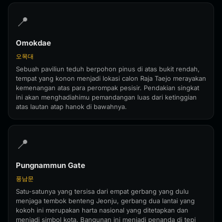
📍
Omokdae
오목대
Sebuah paviliun teduh berpohon pinus di atas bukit rendah,
tempat yang konon menjadi lokasi calon Raja Taejo merayakan
kemenangan atas para perompak pesisir. Pendakian singkat
ini akan menghadiahimu pemandangan luas dari ketinggian
atas lautan atap hanok di bawahnya.
📍
Pungnammun Gate
풍남문
Satu-satunya yang tersisa dari empat gerbang yang dulu
menjaga tembok benteng Jeonju, gerbang dua lantai yang
kokoh ini merupakan harta nasional yang ditetapkan dan
menjadi simbol kota. Bangunan ini menjadi penanda di tepi