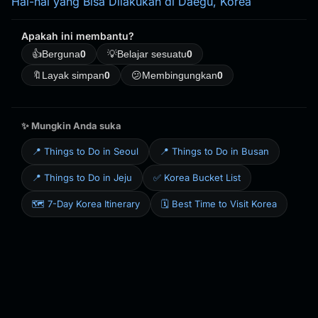
Hal-hal yang Bisa Dilakukan di Daegu, Korea
Apakah ini membantu?
👍
Berguna
0
💡
Belajar sesuatu
0
🔖
Layak simpan
0
😕
Membingungkan
0
✨ Mungkin Anda suka
📍 Things to Do in Seoul
📍 Things to Do in Busan
📍 Things to Do in Jeju
✅ Korea Bucket List
🗺️ 7-Day Korea Itinerary
🗓️ Best Time to Visit Korea