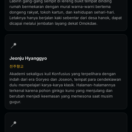
Labirin gang-gang sempit di lereng bukit tempat dinding
rumah bermekaran dengan mural warna-warni bertema
dongeng rakyat, tokoh kartun, dan kehidupan sehari-hari.
Letaknya hanya berjalan kaki sebentar dari desa hanok, dapat
dicapai melalui jembatan layang dekat Omokdae.
📍
Jeonju Hyanggyo
전주향교
Akademi sekaligus kuil Konfusius yang terpelihara dengan
indah dari era Goryeo dan Joseon, tempat para cendekiawan
dulu mempelajari karya-karya klasik. Halaman-halamannya
terkenal karena pohon ginkgo kuno yang menjulang dan
berubah menjadi keemasan yang memesona saat musim
gugur.
📍