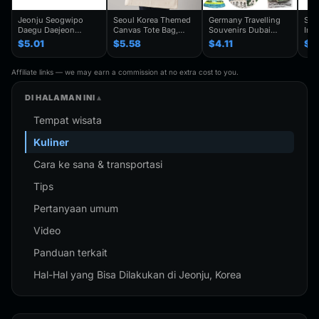
Jeonju Seogwipo
Seoul Korea Themed
Germany Travelling
Seo
Daegu Daejeon
Canvas Tote Bag,
Souvenirs Dubai
Inc
Chuncheon Andong
Seoul Souvenir Gift,
Kuwait Fridge
Gye
$5.01
$5.58
$4.11
$4
South Korea Fridge
Seoul City Shoulder
Stickers Japan
Kor
Magnet Travel
Bag For
Shanghai Korea
Trav
Souvenir Gift
Traveler,Trendy
Finland Mauritius
Han
Affiliate links — we may earn a commission at no extra cost to you.
Handmade Decorative
Folding Shoulder Bag
Fridge Magnets
Refr
Refrigerator
Birthday Gifts
DI HALAMAN INI
Tempat wisata
Kuliner
Cara ke sana & transportasi
Tips
Pertanyaan umum
Video
Panduan terkait
Hal-Hal yang Bisa Dilakukan di Jeonju, Korea