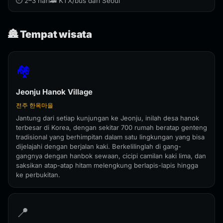
⏱️ 2–3 hari
🚄 KTX/bus dari Seoul
🏯 Tempat wisata
🏘️
Jeonju Hanok Village
전주 한옥마을
Jantung dari setiap kunjungan ke Jeonju, inilah desa hanok
terbesar di Korea, dengan sekitar 700 rumah beratap genteng
tradisional yang berhimpitan dalam satu lingkungan yang bisa
dijelajahi dengan berjalan kaki. Berkelilinglah di gang-
gangnya dengan hanbok sewaan, cicipi camilan kaki lima, dan
saksikan atap-atap hitam melengkung berlapis-lapis hingga
ke perbukitan.
📍