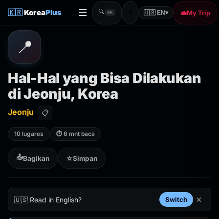
☰
☀️
🇰🇷
Korea
Plus
🔍
💼
My Trip
🇺🇸 EN
▾
⌘K
📍
Hal-Hal yang Bisa Dilakukan
di Jeonju, Korea
Jeonju
📋
10 lugares
⏱ 6 mnt baca
📤
Bagikan
☆
Simpan
×
🇺🇸 Read in English?
Switch