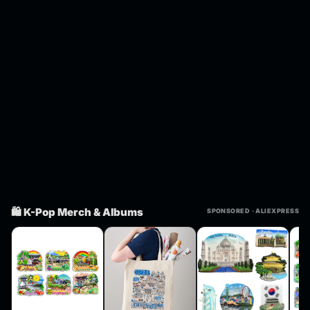
🛍️ K-Pop Merch & Albums
SPONSORED · ALIEXPRESS