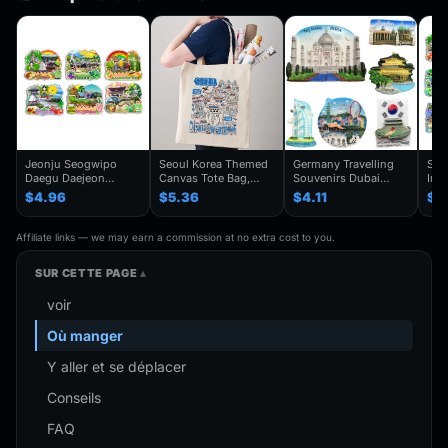
Jeonju Seogwipo
Seoul Korea Themed
Germany Travelling
Seo
Daegu Daejeon
Canvas Tote Bag,
Souvenirs Dubai
Inc
Chuncheon Andong
Seoul Souvenir Gift,
Kuwait Fridge
Gye
$4.96
$5.36
$4.11
$4
South Korea Fridge
Seoul City Shoulder
Stickers Japan
Kor
Magnet Travel
Bag For
Shanghai Korea
Trav
Souvenir Gift
Traveler,Trendy
Finland Mauritius
Han
Affiliate links — we may earn a commission at no extra cost to you.
Handmade Decorative
Folding Shoulder Bag
Fridge Magnets
Refr
Refrigerator
Birthday Gifts
SUR CETTE PAGE
voir
Où manger
Y aller et se déplacer
Conseils
FAQ