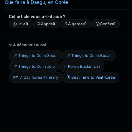
Que faire à Daegu, en Corée
Cet article vous a-t-il aidé ?
👍
Utile
0
💡
Appris
0
🔖
À garder
0
😕
Confus
0
✨ À découvrir aussi
📍 Things to Do in Seoul
📍 Things to Do in Busan
📍 Things to Do in Jeju
✅ Korea Bucket List
🗺️ 7-Day Korea Itinerary
🗓️ Best Time to Visit Korea