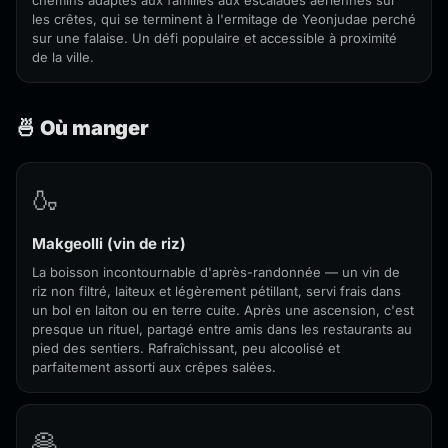
chemins adaptés aux familles aux escalades aériennes sur
les crêtes, qui se terminent à l'ermitage de Yeonjudae perché
sur une falaise. Un défi populaire et accessible à proximité
de la ville.
🍜 Où manger
🍶
Makgeolli (vin de riz)
La boisson incontournable d'après-randonnée — un vin de
riz non filtré, laiteux et légèrement pétillant, servi frais dans
un bol en laiton ou en terre cuite. Après une ascension, c'est
presque un rituel, partagé entre amis dans les restaurants au
pied des sentiers. Rafraîchissant, peu alcoolisé et
parfaitement assorti aux crêpes salées.
🥞