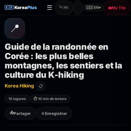
☰
☀️
🇰🇷
Korea
Plus
🔍
💼
My Trip
🇺🇸 EN
▾
⌘K
📍
Guide de la randonnée en
Corée : les plus belles
montagnes, les sentiers et la
culture du K-hiking
Korea Hiking
📋
10 lugares
⏱ 10 min de lecture
📤
Partager
☆
Enregistrer