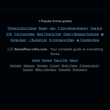
⭐ Popular Korea guides
Things to Do in Seoul
·
Busan
·
Jeju
·
7-Day Korea Itinerary
·
Visa & K-
ETA
·
Trip Cost Index
·
Best Time to Visit
·
Cherry Blossom Forecast
·
🧩
Korea Quiz
·
✅ Bucket List
·
⚖️ Compare Cities
·
🔥 Trending Now
🇰🇷
KoreaPlus-Lifes.com
· Your complete guide to everything
Korea
Home
·
Explore
·
Plan a Trip
·
About
Festivals
·
Seasons
·
Temples
·
Culture
·
Night Views
·
K-Drama Spots
·
Subway
·
Menu Translator
·
Etiquette
·
Emergency
🔍
Esc