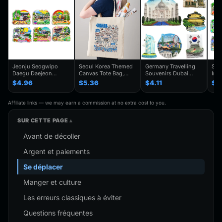
Jeonju Seogwipo
Seoul Korea Themed
Germany Travelling
Seo
Daegu Daejeon
Canvas Tote Bag,
Souvenirs Dubai
Inc
Chuncheon Andong
Seoul Souvenir Gift,
Kuwait Fridge
Gye
$4.96
$5.36
$4.11
$4
South Korea Fridge
Seoul City Shoulder
Stickers Japan
Kor
Magnet Travel
Bag For
Shanghai Korea
Trav
Souvenir Gift
Traveler,Trendy
Finland Mauritius
Han
Affiliate links — we may earn a commission at no extra cost to you.
Handmade Decorative
Folding Shoulder Bag
Fridge Magnets
Refr
Refrigerator
Birthday Gifts
SUR CETTE PAGE
Avant de décoller
Argent et paiements
Se déplacer
Manger et culture
Les erreurs classiques à éviter
Questions fréquentes