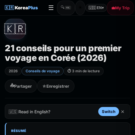
☰
☀️
🇰🇷
Korea
Plus
🔍
💼
My Trip
🇺🇸 EN
▾
⌘K
🇰🇷
21 conseils pour un premier
voyage en Corée (2026)
2026
Conseils de voyage
⏱ 3 min de lecture
📤
Partager
☆
Enregistrer
×
🇺🇸 Read in English?
Switch
RÉSUMÉ