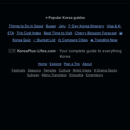
⭐ Popular Korea guides
Things to Do in Seoul
·
Busan
·
Jeju
·
7-Day Korea Itinerary
·
Visa & K-
ETA
·
Trip Cost Index
·
Best Time to Visit
·
Cherry Blossom Forecast
·
🧩
Korea Quiz
·
✅ Bucket List
·
⚖️ Compare Cities
·
🔥 Trending Now
🇰🇷
KoreaPlus-Lifes.com
· Your complete guide to everything
Korea
Home
·
Explore
·
Plan a Trip
·
About
Festivals
·
Seasons
·
Temples
·
Culture
·
Night Views
·
K-Drama Spots
·
Subway
·
Menu Translator
·
Etiquette
·
Emergency
🔍
Esc