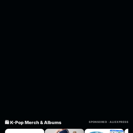
🛍️ K-Pop Merch & Albums
SPONSORED · ALIEXPRESS