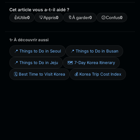
Cet article vous a-t-il aidé ?
👍
Utile
0
💡
Appris
0
🔖
À garder
0
😕
Confus
0
✨ À découvrir aussi
📍 Things to Do in Seoul
📍 Things to Do in Busan
📍 Things to Do in Jeju
🗺️ 7-Day Korea Itinerary
🗓️ Best Time to Visit Korea
💰 Korea Trip Cost Index