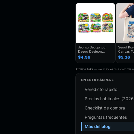
Jeonju Seogwipo
Seoul Ko
Daegu Daejeon
Canvas To
Chuncheon Andong
Seoul Souv
$4.96
$5.36
South Korea Fridge
Seoul Cit
Magnet Travel
Bag For
Souvenir Gift
Traveler,T
Affiliate links — we may earn a commissio
Handmade Decorative
Folding S
Refrigerator
EN ESTA PÁGINA
Veredicto rápido
Precios habituales (2026
Checklist de compra
Preguntas frecuentes
Más del blog