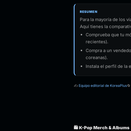
RESUMEN
Para la mayoría de los v
Aquí tienes la comparat
Comprueba que tu móvi
recientes).
Compra a un vendedor 
coreanas).
Instala el perfil de la
✍️
Equipo editorial de KoreaPlus
🔄
🛍️ K-Pop Merch & Albums