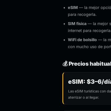
eSIM
— la mejor opción 
para recogerla.
SIM física
— la mejor s
internet para recogerla
WiFi de bolsillo
— la me
con mucho uso de portá
💰 Precios habitua
eSIM: $3–6/dí
Las eSIM turísticas con d
aterrizar o al llegar.