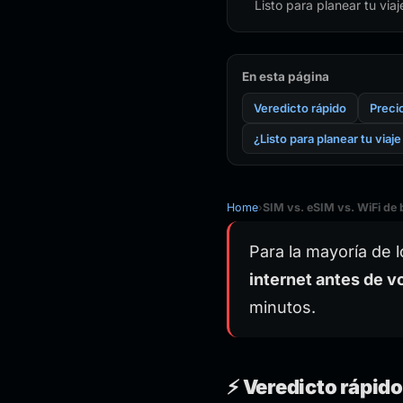
Listo para planear tu via
En esta página
Veredicto rápido
Preci
¿Listo para planear tu viaj
Home
›
SIM vs. eSIM vs. WiFi de b
Para la mayoría de l
internet antes de vo
minutos.
⚡ Veredicto rápid