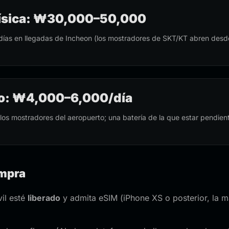
 física: ₩30,000–50,000
 días en llegadas de Incheon (los mostradores de SKT/KT abren desd
llo: ₩4,000–6,000/día
los mostradores del aeropuerto; una batería de la que estar pendien
ompra
il esté
liberado
y admita eSIM (iPhone XS o posterior, la 