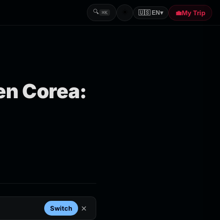
☀️
🔍
💼
My Trip
🇺🇸 EN
▾
⌘K
 en Corea:
×
Switch