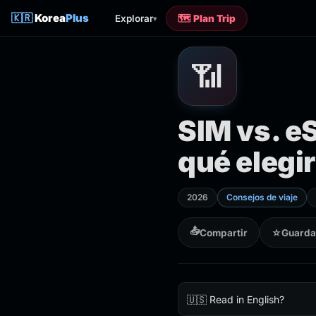
🇰🇷
Korea
Plus
Explorar
🗺️ Plan Trip
▾
📶
SIM vs. eS
qué elegi
2026
Consejos de viaje
📤
Compartir
☆
Guarda
🇺🇸 Read in English?