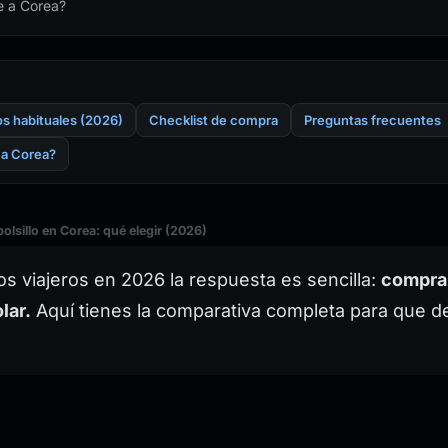
je a Corea?
os habituales (2026)
Checklist de compra
Preguntas frecuentes
e a Corea?
olsillo en Corea: qué elegir (2026)
os viajeros en 2026 la respuesta es sencilla:
compra
lar.
Aquí tienes la comparativa completa para que d
o