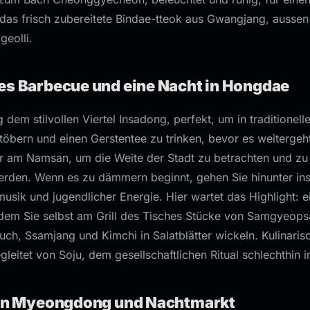
das frisch zubereitete Bindae-tteok aus Gwangjang, aussen
geolli.
es Barbecue und eine Nacht in Hongdae
dem stilvollen Viertel Insadong, perfekt, um in traditionell
öbern und einen Gerstentee zu trinken, bevor es weitergeh
r am Namsan, um die Weite der Stadt zu betrachten und zu 
rden. Wenn es zu dämmern beginnt, gehen Sie hinunter ins 
usik und jugendlicher Energie. Hier wartet das Highlight: 
 dem Sie selbst am Grill des Tisches Stücke von Samgyeop
auch, Ssamjang und Kimchi in Salatblätter wickeln. Kulinari
leitet von Soju, dem gesellschaftlichen Ritual schlechthin i
d in Myeongdong und Nachtmarkt