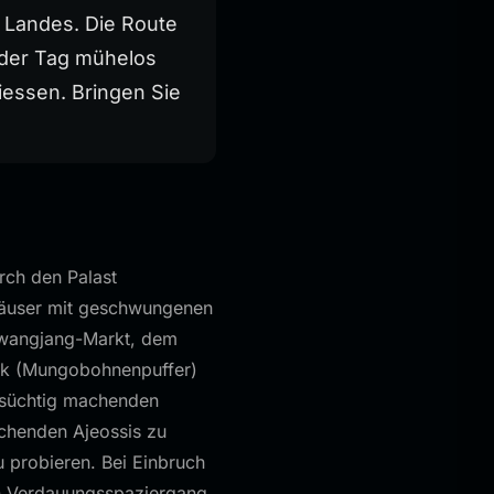
 Landes. Die Route
jeder Tag mühelos
iessen. Bringen Sie
rch den Palast
Häuser mit geschwungenen
Gwangjang-Markt, dem
eok (Mungobohnenpuffer)
 süchtig machenden
ochenden Ajeossis zu
u probieren. Bei Einbruch
n Verdauungsspaziergang.