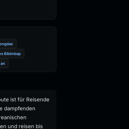
Hongdae
res Bibimbap
 an
ute ist für Reisende
die dampfenden
reanischen
en und reisen bis