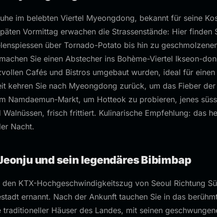
Ruhe im belebten Viertel Myeongdong, bekannt für seine Ko
äten Vormittag erwachen die Strassenstände: Hier finden S
lenspiessen über Tornado-Potato bis hin zu geschmolzenem
chen Sie einen Abstecher ins Bohème-Viertel Ikseon-dong
vollen Cafés und Bistros umgebaut wurden, ideal für einen
eit kehren Sie nach Myeongdong zurück, um das Fieber der
m Namdaemun-Markt, um Hotteok zu probieren, jenes süsse 
Walnüssen, frisch frittiert. Kulinarische Empfehlung: das he
ler Nacht.
 Jeonju und sein legendäres Bibimbap
 den KTX-Hochgeschwindigkeitszug von Seoul Richtung Sü
adt ernannt. Nach der Ankunft tauchen Sie in das berühm
e traditioneller Häuser des Landes, mit seinen geschwunge