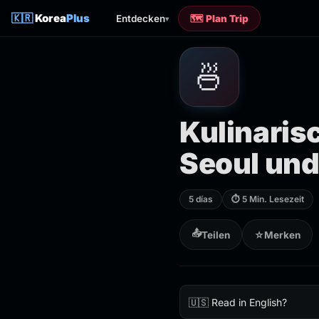
🇰🇷
Korea
Plus
Entdecken
🗺️ Plan Trip
▾
🍜
Kulinaris
Seoul und
5 días
⏱ 5 Min. Lesezeit
📤
Teilen
☆
Merken
🇺🇸 Read in English?