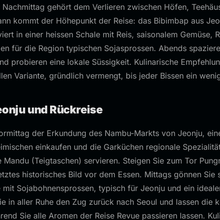
r Nachmittag gehört dem Verlieren zwischen Höfen, Teehäus
dann kommt der Höhepunkt der Reise: das Bibimbap aus J
viert in einer heissen Schale mit Reis, saisonalem Gemüse, R
en für die Region typischen Sojasprossen. Abends spaziere
d probieren eine lokale Süssigkeit. Kulinarische Empfehlu
ellen Variante, gründlich vermengt, bis jeder Bissen ein weni
Jeonju und Rückreise
rmittag der Erkundung des Nambu-Markts von Jeonju, eines 
eimischen einkaufen und die Garküchen regionale Speziali
 Mandu (Teigtaschen) servieren. Steigen Sie zum Tor Pun
 letztes historisches Bild vor dem Essen. Mittags gönnen S
it Sojabohnensprossen, typisch für Jeonju und ein idealer
 in aller Ruhe den Zug zurück nach Seoul und lassen die 
rend Sie alle Aromen der Reise Revue passieren lassen. Ku