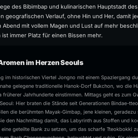
iege des Bibimbap und kulinarischen Hauptstadt des
en geografischen Verlauf, ohne Hin und Her, damit 
en Abend mit vollem Magen und Lust auf mehr beschl
a ist immer Platz für einen Bissen mehr.
 Aromen im Herzen Seouls
g im historischen Viertel Jongno mit einem Spaziergang du
ahe gelegene traditionelle Hanok-Dorf Bukchon, wo die 
a früherer Jahrhunderte einstimmen. Mittags geht es zum 
Seoul: Hier braten die Stände seit Generationen Bindae-tt
ollen die berühmten Mayak-Gimbap, jene kleinen, geradezu
Sie den Nachmittag damit, das Labyrinth aus Stoffen und k
f eine geteilte Bank zu setzen, um das scharfe Tteokbokki z
 zum Bach Cheonggyecheon, beleuchtet und ruhig, für eine