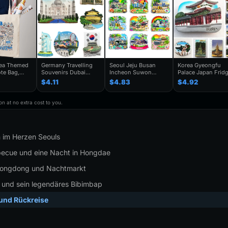
rea Themed
Germany Travelling
Seoul Jeju Busan
Korea Gyeongfu
te Bag,
Souvenirs Dubai
Incheon Suwon
Palace Japan Frid
enir Gift,
Kuwait Fridge
Gyeongju South
Magnets Tourist
$4.11
$4.83
$4.92
y Shoulder
Stickers Japan
Korea Fridge Magnet
Souvenir Refrigera
Shanghai Korea
Travel Souvenir Gift
Magnetic Stickers
rendy
Finland Mauritius
Handmade Decorative
Home Decoration
n at no extra cost to you.
houlder Bag
Fridge Magnets
Refrigerator Sticker
Travel Gifts
Birthday Gifts
n im Herzen Seouls
becue und eine Nacht in Hongdae
yeongdong und Nachtmarkt
u und sein legendäres Bibimbap
 und Rückreise