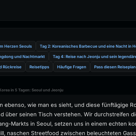
im Herzen Seouls
Tag 2: Koreanisches Barbecue und eine Nacht in 
ongdong und Nachtmarkt
Tag 4: Reise nach Jeonju und sein legendä
nd Rückreise
Reisetipps
Häufige Fragen
Pass diesen Reiseplan
Korea in 5 Tagen: Seoul und Jeonju
ebenso, wie man es sieht, und diese fünftägige Ro
nd über seinen Tisch verstehen. Wir durchstreifen 
ng-Markts in Seoul, setzen uns in einem echten ko
ill, naschen Streetfood zwischen beleuchteten Gass