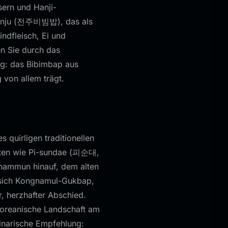
ern und Hanji-
eonju (전주비빔밥), das als
indfleisch, Ei und
n Sie durch das
ng: das Bibimbap aus
g von allem trägt.
quirligen traditionellen
täten wie Pi-sundae (피순대,
gnammun hinauf, dem alten
ie sich Kongnamul-Gukbap,
, herzhafter Abschied.
koreanische Landschaft am
linarische Empfehlung: