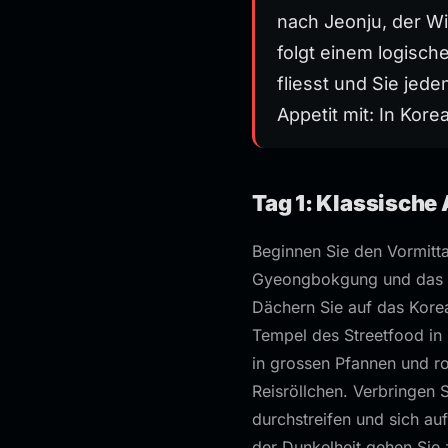
nach Jeonju, der W
folgt einem logisch
fliesst und Sie jed
Appetit mit: In Kore
Tag 1: Klassische
Beginnen Sie den Vormitta
Gyeongbokgung und das n
Dächern Sie auf das Kore
Tempel des Streetfood in 
in grossen Pfannen und r
Reisröllchen. Verbringen 
durchstreifen und sich au
der Dunkelheit gehen Sie