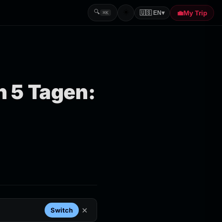
☀️
🔍
💼
My Trip
🇺🇸 EN
▾
⌘K
n 5 Tagen:
×
Switch