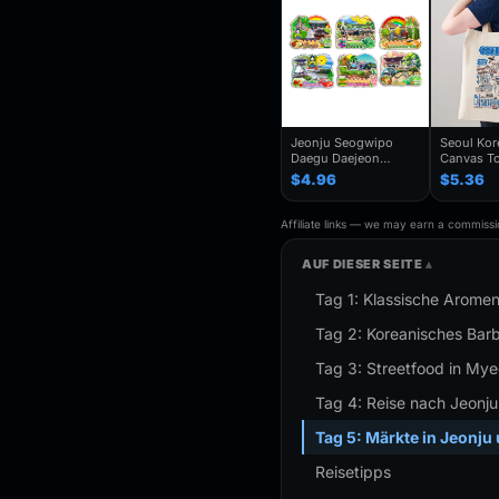
Jeonju Seogwipo
Seoul Ko
Daegu Daejeon
Canvas To
Chuncheon Andong
Seoul Souv
$4.96
$5.36
South Korea Fridge
Seoul Cit
Magnet Travel
Bag For
Souvenir Gift
Traveler,T
Affiliate links — we may earn a commissio
Handmade Decorative
Folding S
Refrigerator
AUF DIESER SEITE
Tag 1: Klassische Arome
Tag 2: Koreanisches Bar
Tag 3: Streetfood in M
Tag 4: Reise nach Jeonj
Tag 5: Märkte in Jeonju
Reisetipps