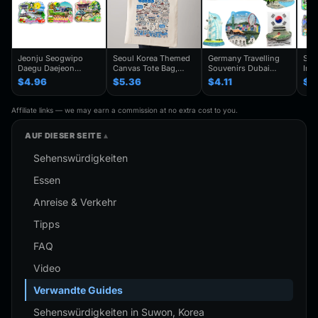
Jeonju Seogwipo
Seoul Korea Themed
Germany Travelling
Seo
Daegu Daejeon
Canvas Tote Bag,
Souvenirs Dubai
Inc
Chuncheon Andong
Seoul Souvenir Gift,
Kuwait Fridge
Gye
$4.96
$5.36
$4.11
$4
South Korea Fridge
Seoul City Shoulder
Stickers Japan
Kor
Magnet Travel
Bag For
Shanghai Korea
Trav
Souvenir Gift
Traveler,Trendy
Finland Mauritius
Han
Affiliate links — we may earn a commission at no extra cost to you.
Handmade Decorative
Folding Shoulder Bag
Fridge Magnets
Refr
Refrigerator
Birthday Gifts
AUF DIESER SEITE
Sehenswürdigkeiten
Essen
Anreise & Verkehr
Tipps
FAQ
Video
Verwandte Guides
Sehenswürdigkeiten in Suwon, Korea