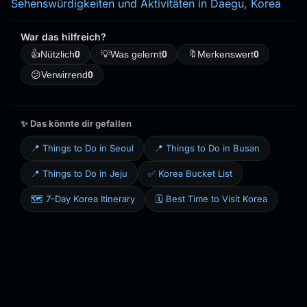
Sehenswürdigkeiten und Aktivitäten in Daegu, Korea
War das hilfreich?
👍
Nützlich
0
💡
Was gelernt
0
🔖
Merkenswert
0
😕
Verwirrend
0
✨ Das könnte dir gefallen
📍 Things to Do in Seoul
📍 Things to Do in Busan
📍 Things to Do in Jeju
✅ Korea Bucket List
🗺️ 7-Day Korea Itinerary
🗓️ Best Time to Visit Korea