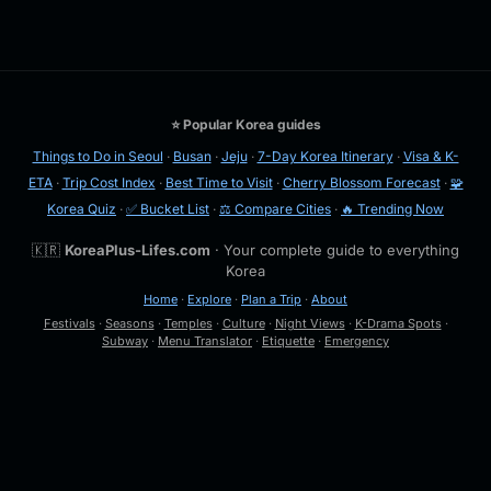
⭐ Popular Korea guides
Things to Do in Seoul
·
Busan
·
Jeju
·
7-Day Korea Itinerary
·
Visa & K-
ETA
·
Trip Cost Index
·
Best Time to Visit
·
Cherry Blossom Forecast
·
🧩
Korea Quiz
·
✅ Bucket List
·
⚖️ Compare Cities
·
🔥 Trending Now
🇰🇷
KoreaPlus-Lifes.com
· Your complete guide to everything
Korea
Home
·
Explore
·
Plan a Trip
·
About
Festivals
·
Seasons
·
Temples
·
Culture
·
Night Views
·
K-Drama Spots
·
Subway
·
Menu Translator
·
Etiquette
·
Emergency