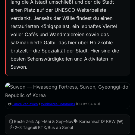
lang die Altstadt umschließt und der die Stadt
einen Platz auf der UNESCO-Welterbeliste
verdankt. Jenseits der Wälle findest du einen
restaurierten Königspalast, ein lebhaftes Viertel
voller Cafés und Wandmalereien sowie das
salzmarinierte Galbi, das hier über Holzkohle
brutzelt – die Spezialität der Stadt. Hier sind die
besten Sehenswürdigkeiten und Aktivitäten in
Suwon.
📷
Lance Vanlewen
/
Wikimedia Commons
(CC BY-SA 4.0)
🗓️ Beste Zeit: Apr–Mai & Sep–Nov
🗣️ Koreanisch
💱 KRW (₩)
⏱️ 2–3 Tage
🚄 KTX/Bus ab Seoul