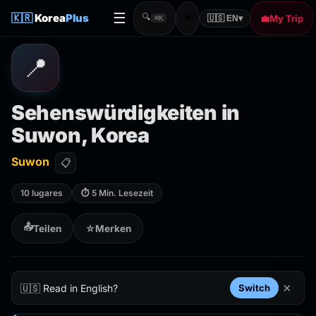
☰
☀️
🇰🇷
Korea
Plus
🔍
💼
My Trip
🇺🇸 EN
▾
⌘K
📍
Sehenswürdigkeiten in
Suwon, Korea
Suwon
📋
10 lugares
⏱ 5 Min. Lesezeit
📤
Teilen
☆
Merken
×
🇺🇸 Read in English?
Switch