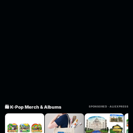
🛍️ K-Pop Merch & Albums
SPONSORED · ALIEXPRESS