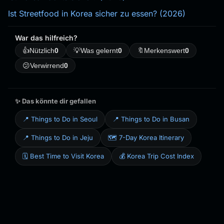
Ist Streetfood in Korea sicher zu essen? (2026)
War das hilfreich?
👍
Nützlich
0
💡
Was gelernt
0
🔖
Merkenswert
0
😕
Verwirrend
0
✨ Das könnte dir gefallen
📍 Things to Do in Seoul
📍 Things to Do in Busan
📍 Things to Do in Jeju
🗺️ 7-Day Korea Itinerary
🗓️ Best Time to Visit Korea
💰 Korea Trip Cost Index