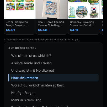
Jeonju Seogwipo
Seoul Korea Themed
Germany Travelling
Seo
Daegu Daejeon
Canvas Tote Bag,
Souvenirs Dubai
Inc
Chuncheon Andong
Seoul Souvenir Gift,
Kuwait Fridge
Gye
$5.01
$5.58
$4.11
$4
South Korea Fridge
Seoul City Shoulder
Stickers Japan
Kor
Magnet Travel
Bag For
Shanghai Korea
Trav
Souvenir Gift
Traveler,Trendy
Finland Mauritius
Han
Affiliate links — we may earn a commission at no extra cost to you.
Handmade Decorative
Folding Shoulder Bag
Fridge Magnets
Refr
Refrigerator
Birthday Gifts
AUF DIESER SEITE
Wie sicher ist es wirklich?
Alleinreisende und Frauen
Und was ist mit Nordkorea?
Notrufnummern
Worauf du wirklich achten solltest
Häufige Fragen
Mehr aus dem Blog