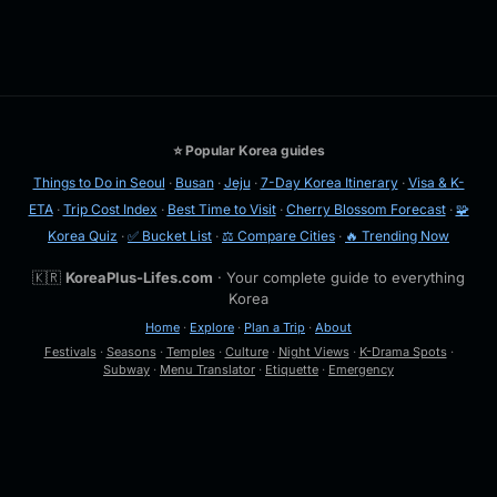
⭐ Popular Korea guides
Things to Do in Seoul
·
Busan
·
Jeju
·
7-Day Korea Itinerary
·
Visa & K-
ETA
·
Trip Cost Index
·
Best Time to Visit
·
Cherry Blossom Forecast
·
🧩
Korea Quiz
·
✅ Bucket List
·
⚖️ Compare Cities
·
🔥 Trending Now
🇰🇷
KoreaPlus-Lifes.com
· Your complete guide to everything
Korea
Home
·
Explore
·
Plan a Trip
·
About
Festivals
·
Seasons
·
Temples
·
Culture
·
Night Views
·
K-Drama Spots
·
Subway
·
Menu Translator
·
Etiquette
·
Emergency