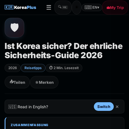
☰
☀️
🇰🇷
Korea
Plus
🔍
💼
My Trip
🇺🇸 EN
▾
⌘K
🛡️
Ist Korea sicher? Der ehrliche
Sicherheits-Guide 2026
2026
Reisetipps
⏱ 2 Min. Lesezeit
📤
Teilen
☆
Merken
×
🇺🇸 Read in English?
Switch
ZUSAMMENFASSUNG