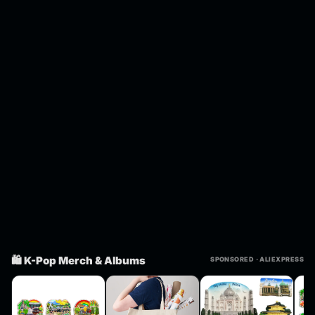
🛍️ K-Pop Merch & Albums
SPONSORED · ALIEXPRESS